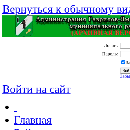
Вернуться к обычному ви
Логин:
Пароль:
З
Забы
Войти на сайт
Главная