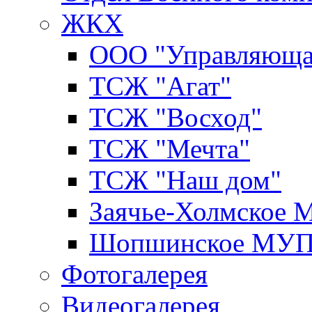
ЖКХ
ООО "Управляюща
ТСЖ "Агат"
ТСЖ "Восход"
ТСЖ "Мечта"
ТСЖ "Наш дом"
Заячье-Холмское
Шопшинское МУ
Фотогалерея
Видеогалерея