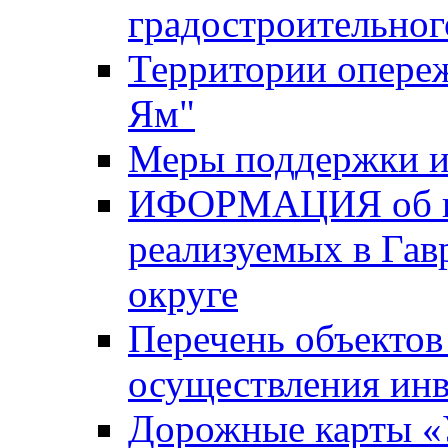
градостроительног
Территории опере
Ям"
Меры поддержки и
ИФОРМАЦИЯ об ин
реализуемых в Га
округе
Перечень объектов
осуществления ин
Дорожные карты «