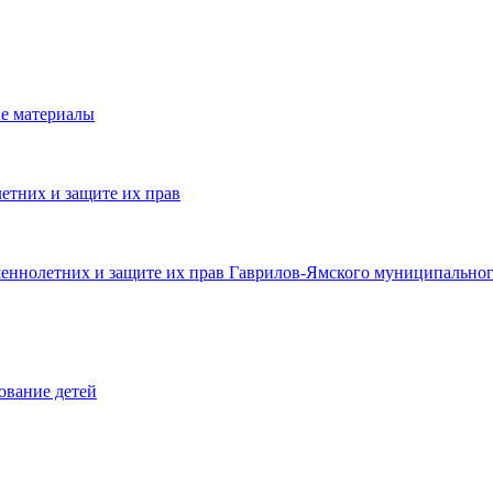
е материалы
етних и защите их прав
шеннолетних и защите их прав Гаврилов-Ямского муниципальног
ование детей