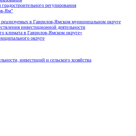
 градостроительного регулирования
ов-Ям"
еализуемых в Гаврилов-Ямском муниципальном округе
ествления инвестиционной деятельности
о климата в Гаврилов-Ямском округе»
ниципального округе
льности, инвестиций и сельского хозяйства