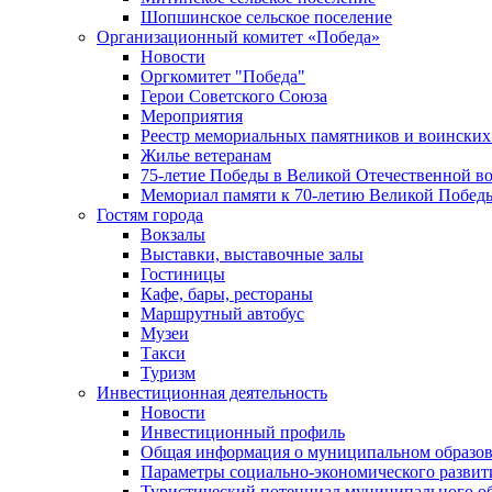
Шопшинское сельское поселение
Организационный комитет «Победа»
Новости
Оргкомитет "Победа"
Герои Советского Союза
Мероприятия
Реестр мемориальных памятников и воинских
Жилье ветеранам
75-летие Победы в Великой Отечественной в
Мемориал памяти к 70-летию Великой Побед
Гостям города
Вокзалы
Выставки, выставочные залы
Гостиницы
Кафе, бары, рестораны
Маршрутный автобус
Музеи
Такси
Туризм
Инвестиционная деятельность
Новости
Инвестиционный профиль
Общая информация о муниципальном образова
Параметры социально-экономического развит
Туристический потенциал муниципального о