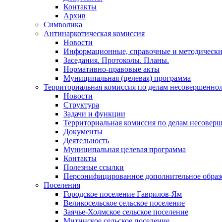
Контакты
Архив
Символика
Антинаркотическая комиссия
Новости
Информационные, справочные и методически
Заседания. Протоколы. Планы.
Нормативно-правовые акты
Муниципальная (целевая) программа
Территориальная комиссия по делам несовершеннол
Новости
Структура
Задачи и функции
Территориальная комиссия по делам несовер
Документы
Деятельность
Муниципальная целевая программа
Контакты
Полезные ссылки
Персонифицированное дополнительное образ
Поселения
Городское поселение Гаврилов-Ям
Великосельское сельское поселение
Заячье-Холмское сельское поселение
Митинское сельское поселение