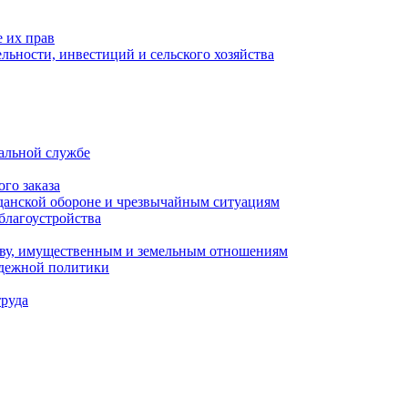
 их прав
льности, инвестиций и сельского хозяйства
альной службе
го заказа
данской обороне и чрезвычайным ситуациям
благоустройства
ству, имущественным и земельным отношениям
одежной политики
труда