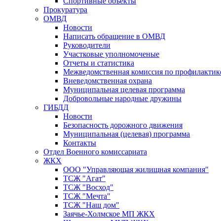
Спортивные объекты
Прокуратура
ОМВД
Новости
Написать обращение в ОМВД
Руководители
Участковые уполномоченые
Отчеты и статистика
Межведомственная комиссия по профилактик
Вневедомственная охрана
Муниципальная целевая программа
Добровольные народные дружины
ГИБДД
Новости
Безопасность дорожного движения
Муниципальная (целевая) программа
Контакты
Отдел Военного комиссариата
ЖКХ
ООО "Управляющая жилищная компания"
ТСЖ "Агат"
ТСЖ "Восход"
ТСЖ "Мечта"
ТСЖ "Наш дом"
Заячье-Холмское МП ЖКХ