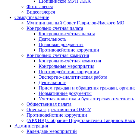
Шопшинское МУП ЖКХ
Фотогалерея
Видеогалерея
Самоуправление
Муниципальный Совет Гаврилов-Ямского МО
Контрольно-счетная палата
Контрольно-счётная палата
Деятельность
Правовые документы
Противодействие коррупции
Контрольно-счётная комиссия
Контрольно-счётная комиссия
Контрольные мероприятия
Противодействие коррупции
Экспертно-аналитическая работа
Деятельность
Прием граждан и обращения граждан, органи
Нормативные документы
Учетная политика и бухгалтерская отчетность
Общественная палата
Оценка эффективности ОМСУ
Противодействие коррупции
(АРХИВ) Собрание Представителей Гаврилов-Ямск
Администрация
Календарь мероприятий