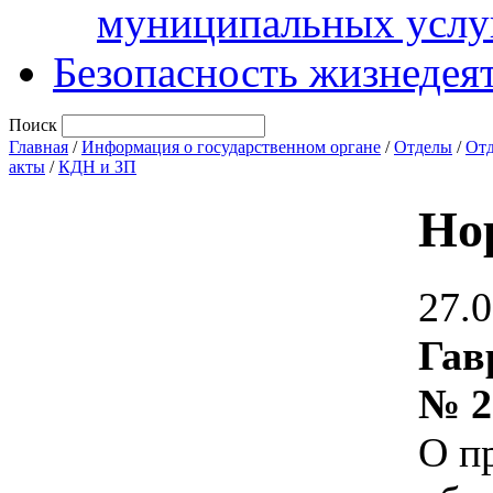
муниципальных услу
Безопасность жизнедея
Поиск
Главная
/
Информация о государственном органе
/
Отделы
/
Отд
акты
/
КДН и ЗП
Но
27.
Гав
№ 2
О п