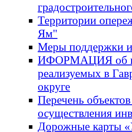
градостроительног
Территории опере
Ям"
Меры поддержки и
ИФОРМАЦИЯ об ин
реализуемых в Га
округе
Перечень объектов
осуществления ин
Дорожные карты «