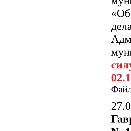
мун
«Об
дел
Адм
мун
сил
02.1
Фай
27.
Гав