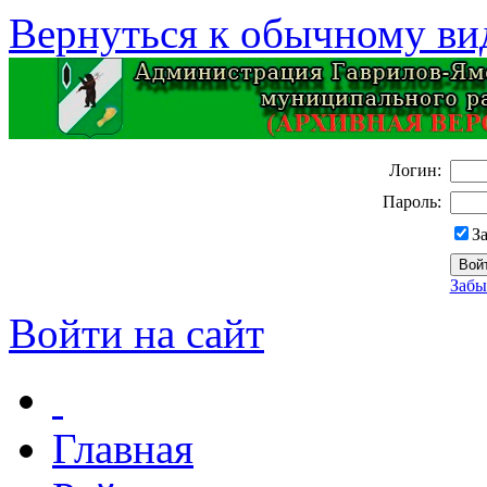
Вернуться к обычному ви
Логин:
Пароль:
З
Забы
Войти на сайт
Главная