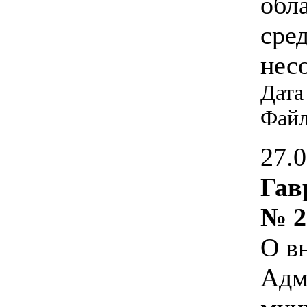
обл
сре
нес
Дата
Фай
27.
Гав
№ 2
О в
Адм