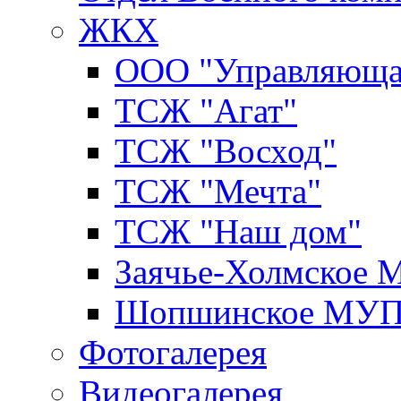
ЖКХ
ООО "Управляюща
ТСЖ "Агат"
ТСЖ "Восход"
ТСЖ "Мечта"
ТСЖ "Наш дом"
Заячье-Холмское
Шопшинское МУ
Фотогалерея
Видеогалерея