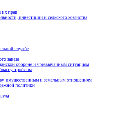
 их прав
льности, инвестиций и сельского хозяйства
альной службе
го заказа
данской обороне и чрезвычайным ситуациям
благоустройства
ству, имущественным и земельным отношениям
одежной политики
труда