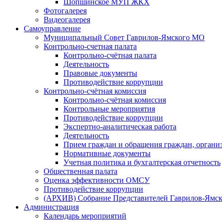
Шопшинское МУП ЖКХ
Фотогалерея
Видеогалерея
Самоуправление
Муниципальный Совет Гаврилов-Ямского МО
Контрольно-счетная палата
Контрольно-счётная палата
Деятельность
Правовые документы
Противодействие коррупции
Контрольно-счётная комиссия
Контрольно-счётная комиссия
Контрольные мероприятия
Противодействие коррупции
Экспертно-аналитическая работа
Деятельность
Прием граждан и обращения граждан, органи
Нормативные документы
Учетная политика и бухгалтерская отчетность
Общественная палата
Оценка эффективности ОМСУ
Противодействие коррупции
(АРХИВ) Собрание Представителей Гаврилов-Ямск
Администрация
Календарь мероприятий