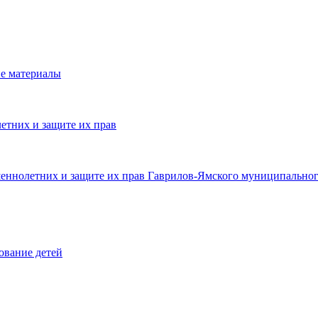
е материалы
етних и защите их прав
шеннолетних и защите их прав Гаврилов-Ямского муниципальног
ование детей