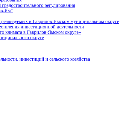
 градостроительного регулирования
ов-Ям"
еализуемых в Гаврилов-Ямском муниципальном округе
ествления инвестиционной деятельности
о климата в Гаврилов-Ямском округе»
ниципального округе
льности, инвестиций и сельского хозяйства