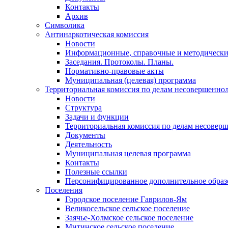
Контакты
Архив
Символика
Антинаркотическая комиссия
Новости
Информационные, справочные и методически
Заседания. Протоколы. Планы.
Нормативно-правовые акты
Муниципальная (целевая) программа
Территориальная комиссия по делам несовершеннол
Новости
Структура
Задачи и функции
Территориальная комиссия по делам несовер
Документы
Деятельность
Муниципальная целевая программа
Контакты
Полезные ссылки
Персонифицированное дополнительное образ
Поселения
Городское поселение Гаврилов-Ям
Великосельское сельское поселение
Заячье-Холмское сельское поселение
Митинское сельское поселение