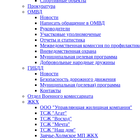
Спортивные объекты
Прокуратура
ОМВД
Новости
Написать обращение в ОМВД
Руководители
Участковые уполномоченые
Отчеты и статистика
Межведомственная комиссия по профилактик
Вневедомственная охрана
Муниципальная целевая программа
Добровольные народные дружины
ГИБДД
Новости
Безопасность дорожного движения
Муниципальная (целевая) программа
Контакты
Отдел Военного комиссариата
ЖКХ
ООО "Управляющая жилищная компания"
ТСЖ "Агат"
ТСЖ "Восход"
ТСЖ "Мечта"
ТСЖ "Наш дом"
Заячье-Холмское МП ЖКХ