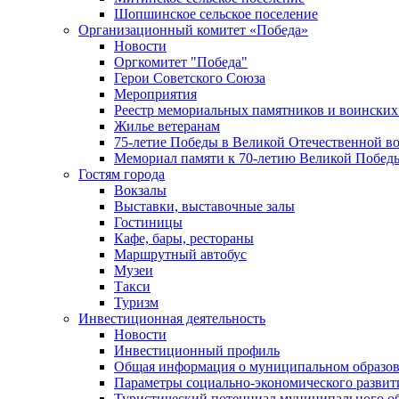
Шопшинское сельское поселение
Организационный комитет «Победа»
Новости
Оргкомитет "Победа"
Герои Советского Союза
Мероприятия
Реестр мемориальных памятников и воинских
Жилье ветеранам
75-летие Победы в Великой Отечественной в
Мемориал памяти к 70-летию Великой Побед
Гостям города
Вокзалы
Выставки, выставочные залы
Гостиницы
Кафе, бары, рестораны
Маршрутный автобус
Музеи
Такси
Туризм
Инвестиционная деятельность
Новости
Инвестиционный профиль
Общая информация о муниципальном образова
Параметры социально-экономического развит
Туристический потенциал муниципального о