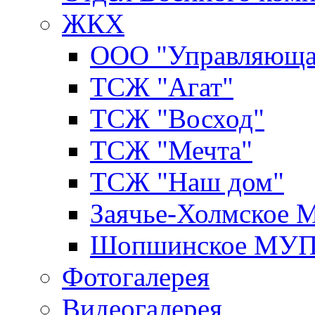
ЖКХ
ООО "Управляюща
ТСЖ "Агат"
ТСЖ "Восход"
ТСЖ "Мечта"
ТСЖ "Наш дом"
Заячье-Холмское
Шопшинское МУ
Фотогалерея
Видеогалерея