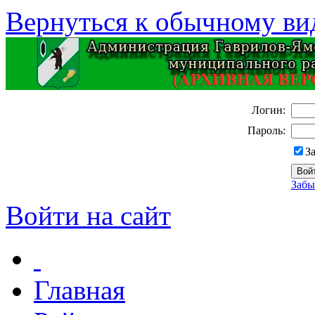
Вернуться к обычному ви
Логин:
Пароль:
З
Забы
Войти на сайт
Главная