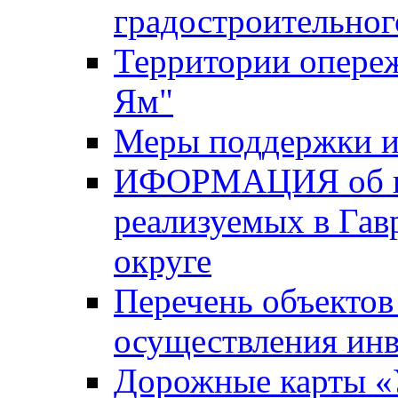
градостроительног
Территории опере
Ям"
Меры поддержки и
ИФОРМАЦИЯ об ин
реализуемых в Га
округе
Перечень объектов
осуществления ин
Дорожные карты «