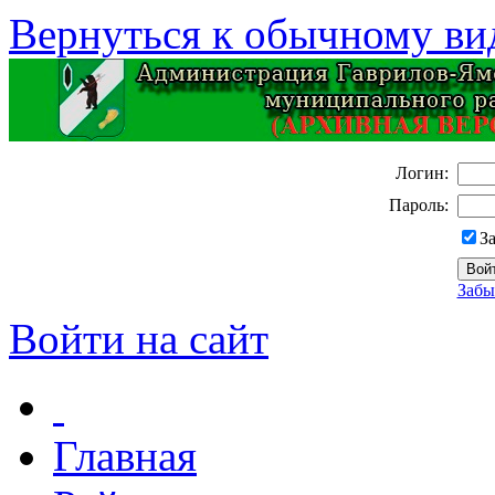
Вернуться к обычному ви
Логин:
Пароль:
З
Забы
Войти на сайт
Главная