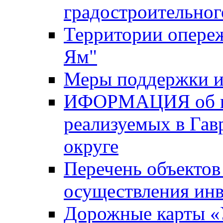
градостроительног
Территории опере
Ям"
Меры поддержки и
ИФОРМАЦИЯ об ин
реализуемых в Га
округе
Перечень объектов
осуществления ин
Дорожные карты «