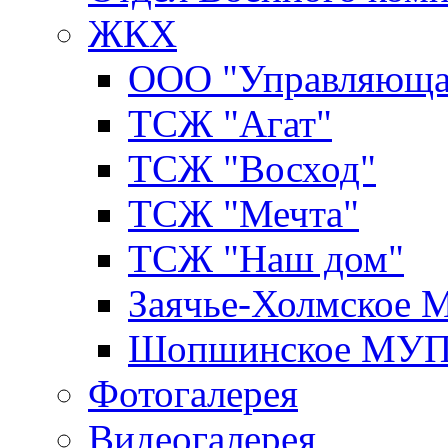
ЖКХ
ООО "Управляюща
ТСЖ "Агат"
ТСЖ "Восход"
ТСЖ "Мечта"
ТСЖ "Наш дом"
Заячье-Холмское
Шопшинское МУ
Фотогалерея
Видеогалерея