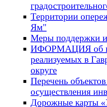
градостроительног
Территории опере
Ям"
Меры поддержки и
ИФОРМАЦИЯ об ин
реализуемых в Га
округе
Перечень объектов
осуществления ин
Дорожные карты «