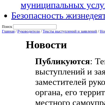
муниципальных услу
Безопасность жизнедея
Поиск
Главная
/
Руководители
/
Тексты выступлений и заявлений
/
Но
Новости
Публикуются
: Т
выступлений и за
заместителей рук
органа, его терри
местного самоупр