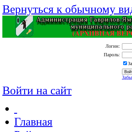
Вернуться к обычному ви
Логин:
Пароль:
З
Забы
Войти на сайт
Главная