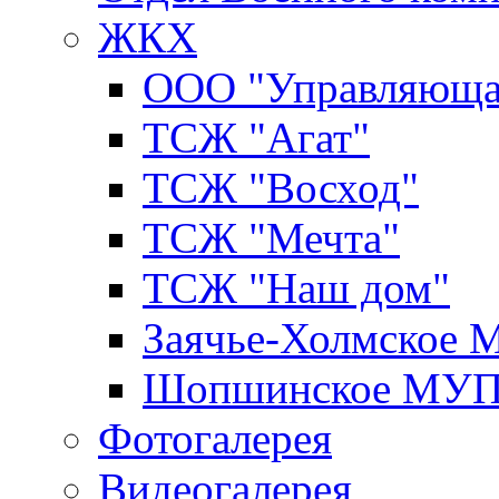
ЖКХ
ООО "Управляюща
ТСЖ "Агат"
ТСЖ "Восход"
ТСЖ "Мечта"
ТСЖ "Наш дом"
Заячье-Холмское
Шопшинское МУ
Фотогалерея
Видеогалерея