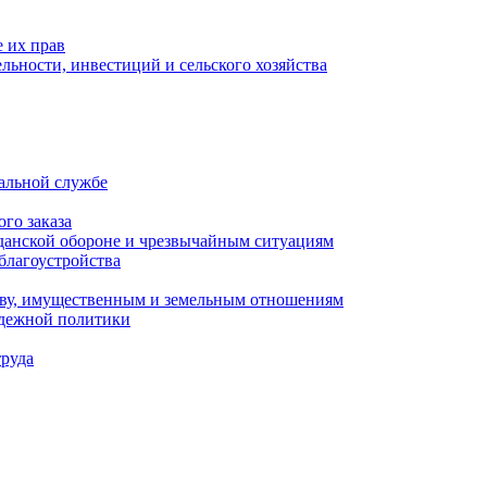
 их прав
льности, инвестиций и сельского хозяйства
альной службе
го заказа
данской обороне и чрезвычайным ситуациям
благоустройства
ству, имущественным и земельным отношениям
одежной политики
труда