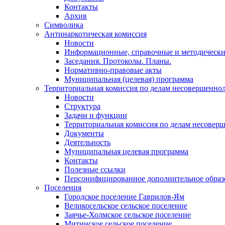
Контакты
Архив
Символика
Антинаркотическая комиссия
Новости
Информационные, справочные и методически
Заседания. Протоколы. Планы.
Нормативно-правовые акты
Муниципальная (целевая) программа
Территориальная комиссия по делам несовершеннол
Новости
Структура
Задачи и функции
Территориальная комиссия по делам несовер
Документы
Деятельность
Муниципальная целевая программа
Контакты
Полезные ссылки
Персонифицированное дополнительное образ
Поселения
Городское поселение Гаврилов-Ям
Великосельское сельское поселение
Заячье-Холмское сельское поселение
Митинское сельское поселение