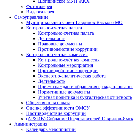
Шопшинское МУП ЖКХ
Фотогалерея
Видеогалерея
Самоуправление
Муниципальный Совет Гаврилов-Ямского МО
Контрольно-счетная палата
Контрольно-счётная палата
Деятельность
Правовые документы
Противодействие коррупции
Контрольно-счётная комиссия
Контрольно-счётная комиссия
Контрольные мероприятия
Противодействие коррупции
Экспертно-аналитическая работа
Деятельность
Прием граждан и обращения граждан, органи
Нормативные документы
Учетная политика и бухгалтерская отчетность
Общественная палата
Оценка эффективности ОМСУ
Противодействие коррупции
(АРХИВ) Собрание Представителей Гаврилов-Ямск
Администрация
Календарь мероприятий