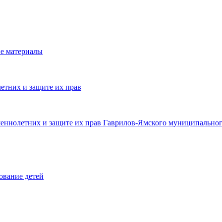
е материалы
етних и защите их прав
шеннолетних и защите их прав Гаврилов-Ямского муниципальног
ование детей