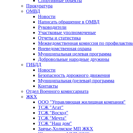
Спортивные объекты
Прокуратура
ОМВД
Новости
Написать обращение в ОМВД
Руководители
Участковые уполномоченые
Отчеты и статистика
Межведомственная комиссия по профилактик
Вневедомственная охрана
Муниципальная целевая программа
Добровольные народные дружины
ГИБДД
Новости
Безопасность дорожного движения
Муниципальная (целевая) программа
Контакты
Отдел Военного комиссариата
ЖКХ
ООО "Управляющая жилищная компания"
ТСЖ "Агат"
ТСЖ "Восход"
ТСЖ "Мечта"
ТСЖ "Наш дом"
Заячье-Холмское МП ЖКХ