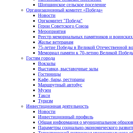
Шопшинское сельское поселение
Организационный комитет «Победа»
Новости
Оргкомитет "Победа"
Герои Советского Союза
Мероприятия
Реестр мемориальных памятников и воинских
Жилье ветеранам
75-летие Победы в Великой Отечественной в
Мемориал памяти к 70-летию Великой Побед
Гостям города
Вокзалы
Выставки, выставочные залы
Гостиницы
Кафе, бары, рестораны
Маршрутный автобус
Музеи
Такси
Туризм
Инвестиционная деятельность
Новости
Инвестиционный профиль
Общая информация о муниципальном образова
Параметры социально-экономического развит
Туристический потенциал муниципального о