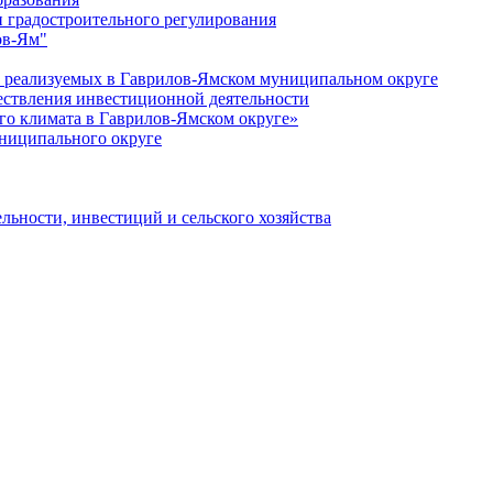
 градостроительного регулирования
ов-Ям"
еализуемых в Гаврилов-Ямском муниципальном округе
ествления инвестиционной деятельности
о климата в Гаврилов-Ямском округе»
ниципального округе
льности, инвестиций и сельского хозяйства