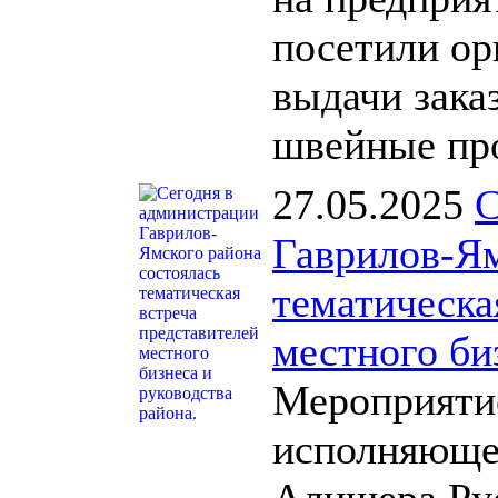
посетили ор
выдачи зака
швейные про
27.05.2025
С
Гаврилов-Ям
тематическа
местного би
Мероприяти
исполняющег
Алишера Рус