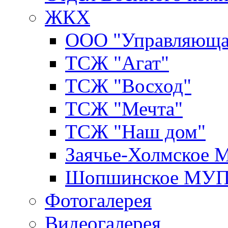
ЖКХ
ООО "Управляюща
ТСЖ "Агат"
ТСЖ "Восход"
ТСЖ "Мечта"
ТСЖ "Наш дом"
Заячье-Холмское
Шопшинское МУ
Фотогалерея
Видеогалерея