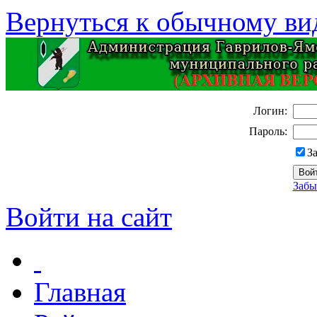
Вернуться к обычному ви
Логин:
Пароль:
З
Забы
Войти на сайт
Главная