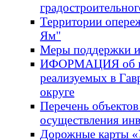
градостроительног
Территории опере
Ям"
Меры поддержки и
ИФОРМАЦИЯ об ин
реализуемых в Га
округе
Перечень объектов
осуществления ин
Дорожные карты «