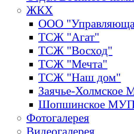
ЖКХ
ООО "Управляюща
ТСЖ "Агат"
ТСЖ "Восход"
ТСЖ "Мечта"
ТСЖ "Наш дом"
Заячье-Холмское
Шопшинское МУ
Фотогалерея
Видеогалерея