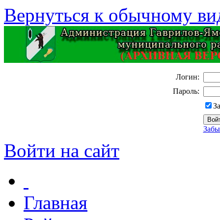
Вернуться к обычному ви
Логин:
Пароль:
З
Забы
Войти на сайт
Главная