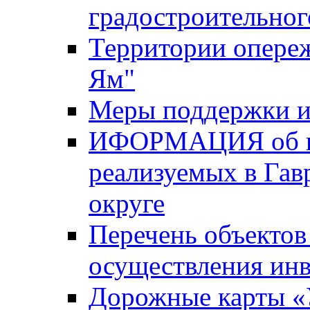
градостроительног
Территории опере
Ям"
Меры поддержки и
ИФОРМАЦИЯ об ин
реализуемых в Га
округе
Перечень объектов
осуществления ин
Дорожные карты «