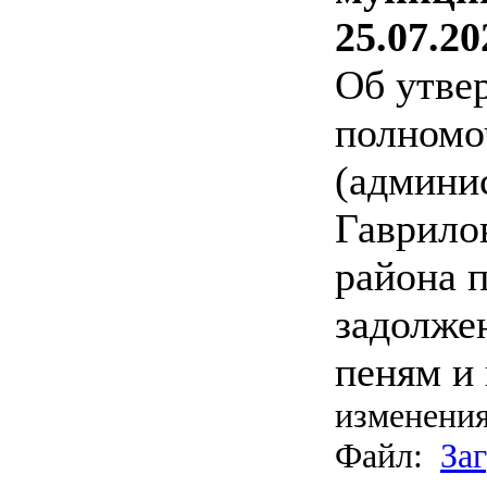
25.07.20
Об утве
полномо
(админи
Гаврило
района 
задолже
пеням и
изменения
Файл:
За