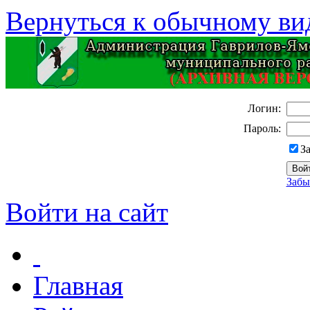
Вернуться к обычному ви
Логин:
Пароль:
З
Забы
Войти на сайт
Главная