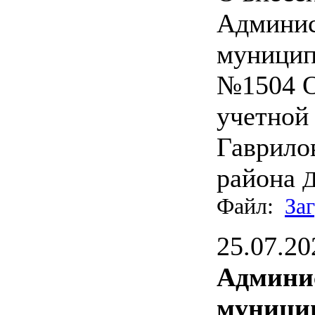
Админис
муницип
№1504 О
учетной
Гаврило
района
Д
Файл:
За
25.07.20
Админи
муницип