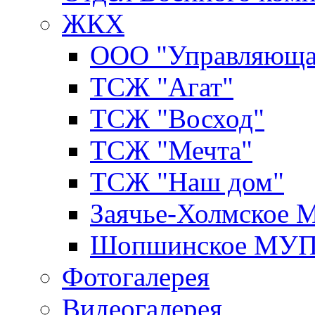
ЖКХ
ООО "Управляюща
ТСЖ "Агат"
ТСЖ "Восход"
ТСЖ "Мечта"
ТСЖ "Наш дом"
Заячье-Холмское
Шопшинское МУ
Фотогалерея
Видеогалерея