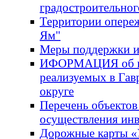
градостроительног
Территории опере
Ям"
Меры поддержки и
ИФОРМАЦИЯ об ин
реализуемых в Га
округе
Перечень объектов
осуществления ин
Дорожные карты «