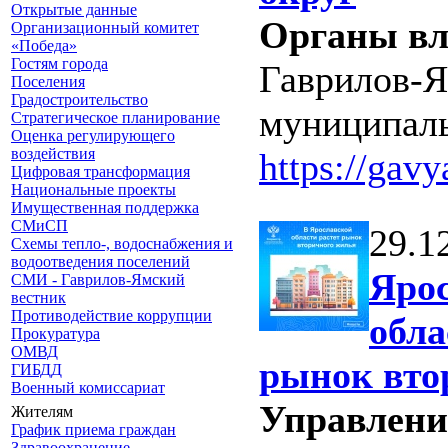
Открытые данные
Органы вл
Организационный комитет
«Победа»
Гостям города
Гаврилов-
Поселения
Градостроительство
муниципаль
Стратегическое планирование
Оценка регулирующего
воздействия
https://gavy
Цифровая трансформация
Национальные проекты
Имущественная поддержка
СМиСП
29.1
Схемы тепло-, водоснабжения и
водоотведения поселений
Яро
СМИ - Гаврилов-Ямский
вестник
Противодействие коррупции
обла
Прокуратура
ОМВД
рынок вто
ГИБДД
Военный комиссариат
Управлени
Жителям
График приема граждан
Здравоохранение