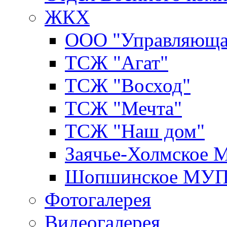
ЖКХ
ООО "Управляюща
ТСЖ "Агат"
ТСЖ "Восход"
ТСЖ "Мечта"
ТСЖ "Наш дом"
Заячье-Холмское
Шопшинское МУ
Фотогалерея
Видеогалерея