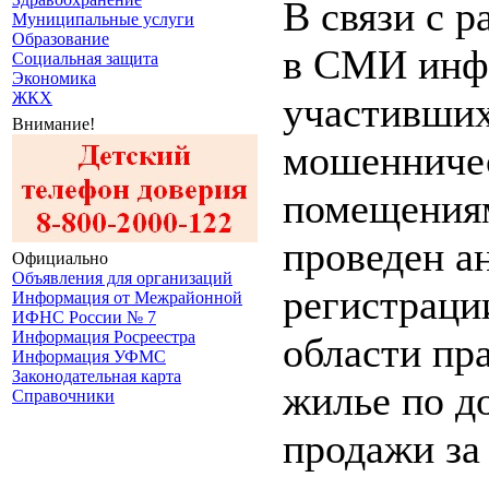
В связи с 
Муниципальные услуги
Образование
в СМИ инф
Социальная защита
Экономика
ЖКХ
участивших
Внимание!
мошенниче
помещения
проведен а
Официально
Объявления для организаций
регистраци
Информация от Межрайонной
ИФНС России № 7
Информация Росреестра
области пр
Информация УФМС
Законодательная карта
жилье по д
Справочники
продажи за