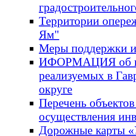
градостроительног
Территории опере
Ям"
Меры поддержки и
ИФОРМАЦИЯ об ин
реализуемых в Га
округе
Перечень объектов
осуществления ин
Дорожные карты «