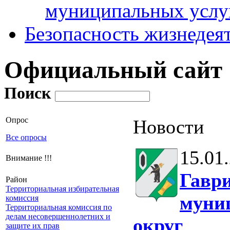
муниципальных услу
Безопасность жизнедея
Официальный сайт
Поиск
Опрос
Новости
Все опросы
15.01
Внимание !!!
Гавр
Район
Территориальная избирательная
муни
комиссия
Территориальная комиссия по
делам несовершеннолетних и
округ
защите их прав