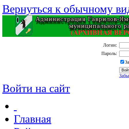
Вернуться к обычному ви
Логин:
Пароль:
З
Забы
Войти на сайт
Главная