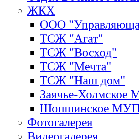
ЖКХ
ООО "Управляюща
ТСЖ "Агат"
ТСЖ "Восход"
ТСЖ "Мечта"
ТСЖ "Наш дом"
Заячье-Холмское
Шопшинское МУ
Фотогалерея
Видеогалерея