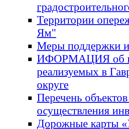
градостроительног
Территории опере
Ям"
Меры поддержки и
ИФОРМАЦИЯ об ин
реализуемых в Га
округе
Перечень объектов
осуществления ин
Дорожные карты «