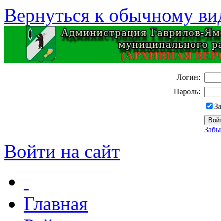
Вернуться к обычному ви
Логин:
Пароль:
З
Забы
Войти на сайт
Главная