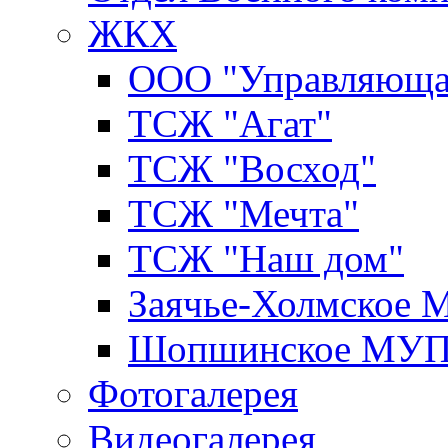
ЖКХ
ООО "Управляюща
ТСЖ "Агат"
ТСЖ "Восход"
ТСЖ "Мечта"
ТСЖ "Наш дом"
Заячье-Холмское
Шопшинское МУ
Фотогалерея
Видеогалерея