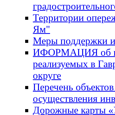
градостроительног
Территории опере
Ям"
Меры поддержки и
ИФОРМАЦИЯ об ин
реализуемых в Га
округе
Перечень объектов
осуществления ин
Дорожные карты «