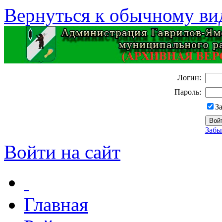
Вернуться к обычному ви
Логин:
Пароль:
З
Забы
Войти на сайт
Главная