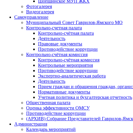
Шопшинское МУП ЖКХ
Фотогалерея
Видеогалерея
Самоуправление
Муниципальный Совет Гаврилов-Ямского МО
Контрольно-счетная палата
Контрольно-счётная палата
Деятельность
Правовые документы
Противодействие коррупции
Контрольно-счётная комиссия
Контрольно-счётная комиссия
Контрольные мероприятия
Противодействие коррупции
Экспертно-аналитическая работа
Деятельность
Прием граждан и обращения граждан, органи
Нормативные документы
Учетная политика и бухгалтерская отчетность
Общественная палата
Оценка эффективности ОМСУ
Противодействие коррупции
(АРХИВ) Собрание Представителей Гаврилов-Ямск
Администрация
Календарь мероприятий