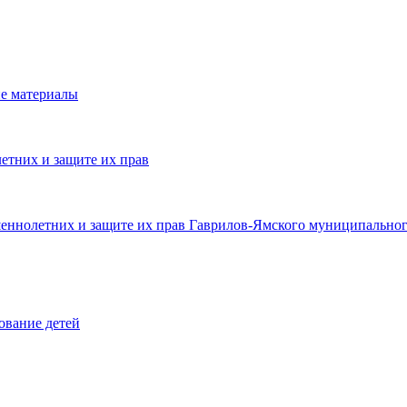
е материалы
етних и защите их прав
шеннолетних и защите их прав Гаврилов-Ямского муниципальног
ование детей