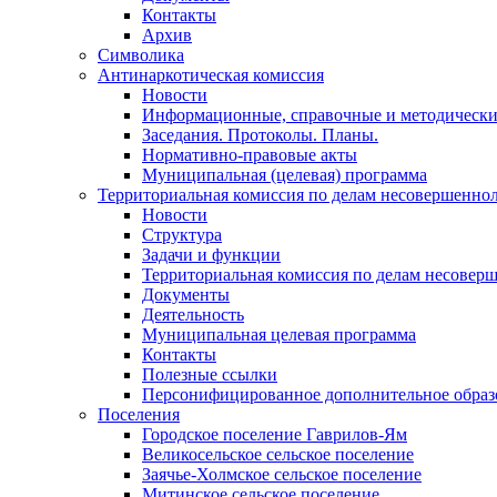
Контакты
Архив
Символика
Антинаркотическая комиссия
Новости
Информационные, справочные и методически
Заседания. Протоколы. Планы.
Нормативно-правовые акты
Муниципальная (целевая) программа
Территориальная комиссия по делам несовершеннол
Новости
Структура
Задачи и функции
Территориальная комиссия по делам несовер
Документы
Деятельность
Муниципальная целевая программа
Контакты
Полезные ссылки
Персонифицированное дополнительное образ
Поселения
Городское поселение Гаврилов-Ям
Великосельское сельское поселение
Заячье-Холмское сельское поселение
Митинское сельское поселение