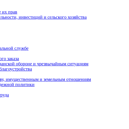
 их прав
льности, инвестиций и сельского хозяйства
альной службе
го заказа
данской обороне и чрезвычайным ситуациям
благоустройства
ству, имущественным и земельным отношениям
одежной политики
труда