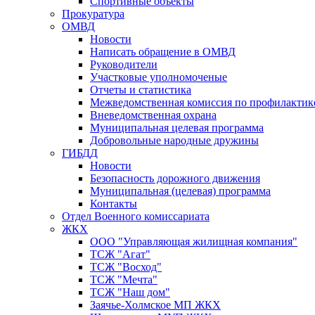
Спортивные объекты
Прокуратура
ОМВД
Новости
Написать обращение в ОМВД
Руководители
Участковые уполномоченые
Отчеты и статистика
Межведомственная комиссия по профилактик
Вневедомственная охрана
Муниципальная целевая программа
Добровольные народные дружины
ГИБДД
Новости
Безопасность дорожного движения
Муниципальная (целевая) программа
Контакты
Отдел Военного комиссариата
ЖКХ
ООО "Управляющая жилищная компания"
ТСЖ "Агат"
ТСЖ "Восход"
ТСЖ "Мечта"
ТСЖ "Наш дом"
Заячье-Холмское МП ЖКХ