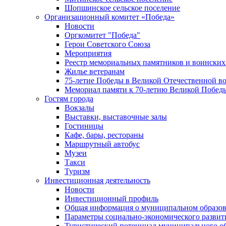
Шопшинское сельское поселение
Организационный комитет «Победа»
Новости
Оргкомитет "Победа"
Герои Советского Союза
Мероприятия
Реестр мемориальных памятников и воинских
Жилье ветеранам
75-летие Победы в Великой Отечественной в
Мемориал памяти к 70-летию Великой Побед
Гостям города
Вокзалы
Выставки, выставочные залы
Гостиницы
Кафе, бары, рестораны
Маршрутный автобус
Музеи
Такси
Туризм
Инвестиционная деятельность
Новости
Инвестиционный профиль
Общая информация о муниципальном образова
Параметры социально-экономического развит
Туристический потенциал муниципального о