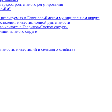
 градостроительного регулирования
ов-Ям"
еализуемых в Гаврилов-Ямском муниципальном округе
ествления инвестиционной деятельности
о климата в Гаврилов-Ямском округе»
ниципального округе
льности, инвестиций и сельского хозяйства