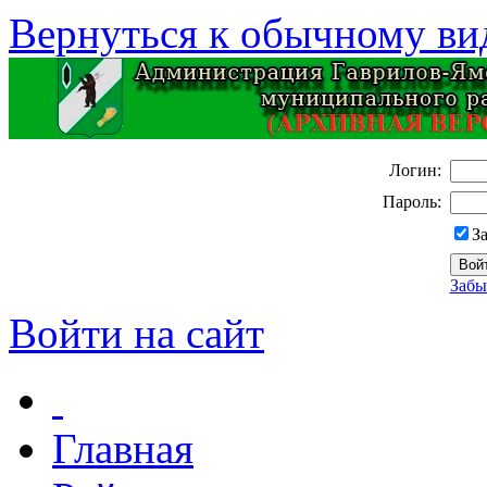
Вернуться к обычному ви
Логин:
Пароль:
З
Забы
Войти на сайт
Главная