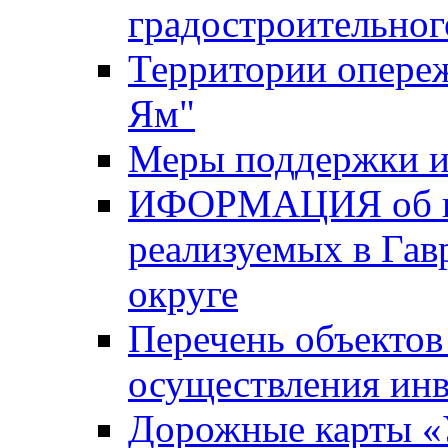
градостроительног
Территории опере
Ям"
Меры поддержки и
ИФОРМАЦИЯ об ин
реализуемых в Га
округе
Перечень объектов
осуществления ин
Дорожные карты «