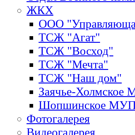
ЖКХ
ООО "Управляюща
ТСЖ "Агат"
ТСЖ "Восход"
ТСЖ "Мечта"
ТСЖ "Наш дом"
Заячье-Холмское
Шопшинское МУ
Фотогалерея
Видеогалерея