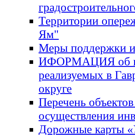
градостроительног
Территории опере
Ям"
Меры поддержки и
ИФОРМАЦИЯ об ин
реализуемых в Га
округе
Перечень объектов
осуществления ин
Дорожные карты «