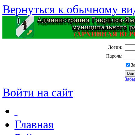
Вернуться к обычному ви
Логин:
Пароль:
З
Забы
Войти на сайт
Главная