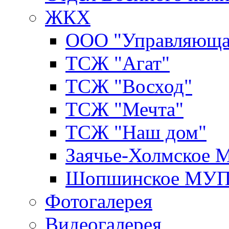
ЖКХ
ООО "Управляюща
ТСЖ "Агат"
ТСЖ "Восход"
ТСЖ "Мечта"
ТСЖ "Наш дом"
Заячье-Холмское
Шопшинское МУ
Фотогалерея
Видеогалерея