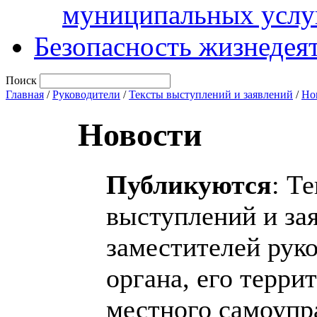
муниципальных услу
Безопасность жизнедея
Поиск
Главная
/
Руководители
/
Тексты выступлений и заявлений
/
Но
Новости
Публикуются
: Т
выступлений и за
заместителей рук
органа, его терри
местного самоупр