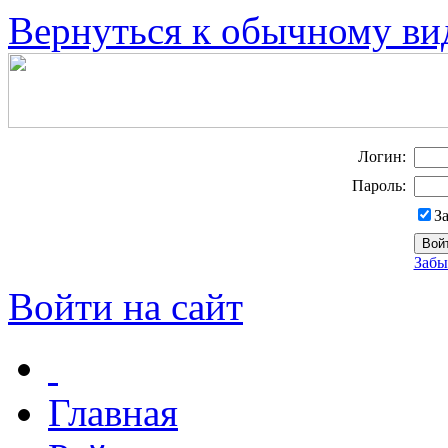
Вернуться к обычному ви
Логин:
Пароль:
З
Забы
Войти на сайт
Главная