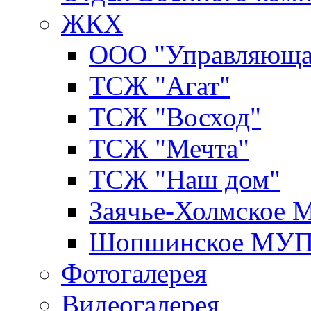
ЖКХ
ООО "Управляюща
ТСЖ "Агат"
ТСЖ "Восход"
ТСЖ "Мечта"
ТСЖ "Наш дом"
Заячье-Холмское
Шопшинское МУ
Фотогалерея
Видеогалерея