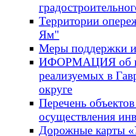
градостроительног
Территории опере
Ям"
Меры поддержки и
ИФОРМАЦИЯ об ин
реализуемых в Га
округе
Перечень объектов
осуществления ин
Дорожные карты «