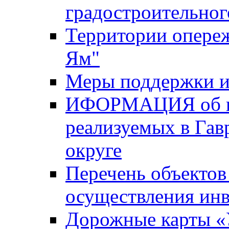
градостроительног
Территории опере
Ям"
Меры поддержки и
ИФОРМАЦИЯ об ин
реализуемых в Га
округе
Перечень объектов
осуществления ин
Дорожные карты «