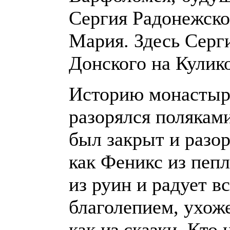
Сергия Радонежско
Мария. Здесь Серг
Донского на Кулик
Историю монастыря
разорялся полякам
был закрыт и разор
как Феникс из пеп
из руин и радует в
благолепием, ухож
как из сказки. Кто