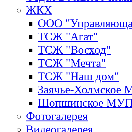
ЖКХ
ООО "Управляюща
ТСЖ "Агат"
ТСЖ "Восход"
ТСЖ "Мечта"
ТСЖ "Наш дом"
Заячье-Холмское
Шопшинское МУ
Фотогалерея
Видеогалерея