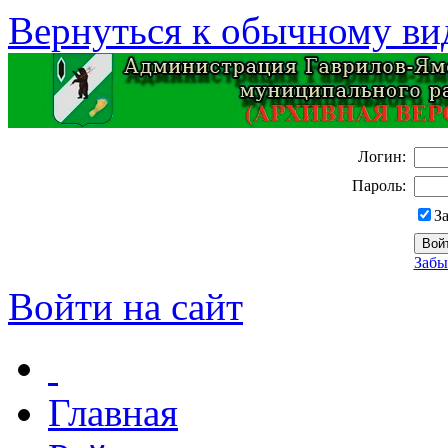
Вернуться к обычному ви
Логин:
Пароль:
З
Забы
Войти на сайт
Главная