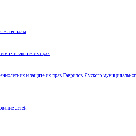
е материалы
етних и защите их прав
шеннолетних и защите их прав Гаврилов-Ямского муниципальног
ование детей