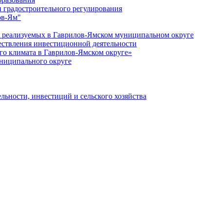
 градостроительного регулирования
ов-Ям"
еализуемых в Гаврилов-Ямском муниципальном округе
ествления инвестиционной деятельности
о климата в Гаврилов-Ямском округе»
ниципального округе
льности, инвестиций и сельского хозяйства