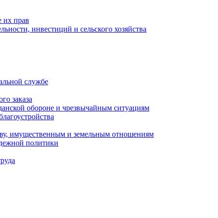
 их прав
льности, инвестиций и сельского хозяйства
альной службе
го заказа
данской обороне и чрезвычайным ситуациям
благоустройства
ству, имущественным и земельным отношениям
одежной политики
труда