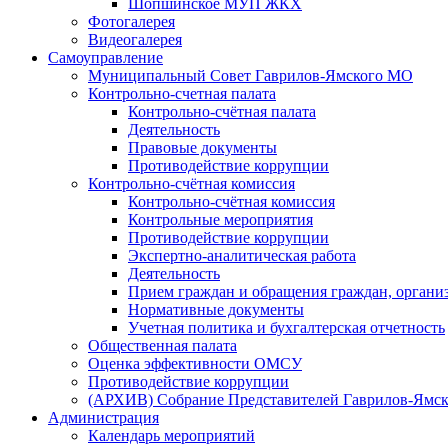
Шопшинское МУП ЖКХ
Фотогалерея
Видеогалерея
Самоуправление
Муниципальный Совет Гаврилов-Ямского МО
Контрольно-счетная палата
Контрольно-счётная палата
Деятельность
Правовые документы
Противодействие коррупции
Контрольно-счётная комиссия
Контрольно-счётная комиссия
Контрольные мероприятия
Противодействие коррупции
Экспертно-аналитическая работа
Деятельность
Прием граждан и обращения граждан, органи
Нормативные документы
Учетная политика и бухгалтерская отчетность
Общественная палата
Оценка эффективности ОМСУ
Противодействие коррупции
(АРХИВ) Собрание Представителей Гаврилов-Ямск
Администрация
Календарь мероприятий