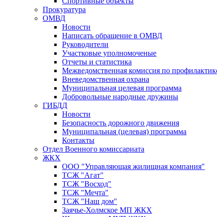
Спортивные объекты
Прокуратура
ОМВД
Новости
Написать обращение в ОМВД
Руководители
Участковые уполномоченые
Отчеты и статистика
Межведомственная комиссия по профилактик
Вневедомственная охрана
Муниципальная целевая программа
Добровольные народные дружины
ГИБДД
Новости
Безопасность дорожного движения
Муниципальная (целевая) программа
Контакты
Отдел Военного комиссариата
ЖКХ
ООО "Управляющая жилищная компания"
ТСЖ "Агат"
ТСЖ "Восход"
ТСЖ "Мечта"
ТСЖ "Наш дом"
Заячье-Холмское МП ЖКХ