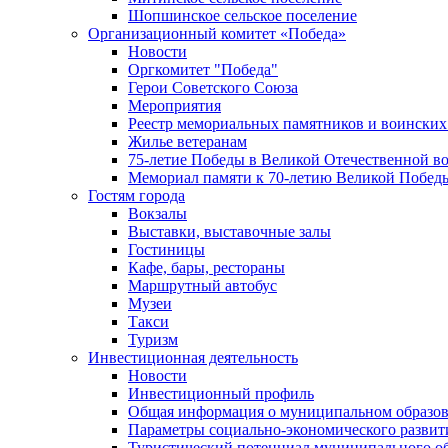
Шопшинское сельское поселение
Организационный комитет «Победа»
Новости
Оргкомитет "Победа"
Герои Советского Союза
Мероприятия
Реестр мемориальных памятников и воинских
Жилье ветеранам
75-летие Победы в Великой Отечественной в
Мемориал памяти к 70-летию Великой Побед
Гостям города
Вокзалы
Выставки, выставочные залы
Гостиницы
Кафе, бары, рестораны
Маршрутный автобус
Музеи
Такси
Туризм
Инвестиционная деятельность
Новости
Инвестиционный профиль
Общая информация о муниципальном образова
Параметры социально-экономического развит
Туристический потенциал муниципального о