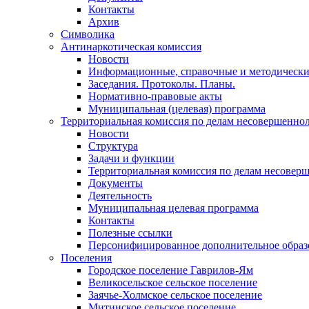
Контакты
Архив
Символика
Антинаркотическая комиссия
Новости
Информационные, справочные и методически
Заседания. Протоколы. Планы.
Нормативно-правовые акты
Муниципальная (целевая) программа
Территориальная комиссия по делам несовершеннол
Новости
Структура
Задачи и функции
Территориальная комиссия по делам несовер
Документы
Деятельность
Муниципальная целевая программа
Контакты
Полезные ссылки
Персонифицированное дополнительное образ
Поселения
Городское поселение Гаврилов-Ям
Великосельское сельское поселение
Заячье-Холмское сельское поселение
Митинское сельское поселение