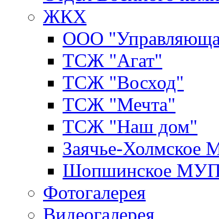
ЖКХ
ООО "Управляюща
ТСЖ "Агат"
ТСЖ "Восход"
ТСЖ "Мечта"
ТСЖ "Наш дом"
Заячье-Холмское
Шопшинское МУ
Фотогалерея
Видеогалерея