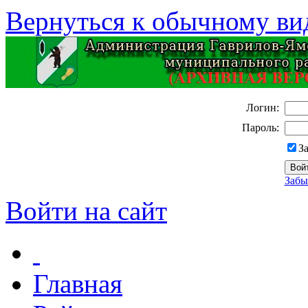
Вернуться к обычному ви
Логин:
Пароль:
З
Забы
Войти на сайт
Главная