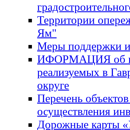
градостроительног
Территории опере
Ям"
Меры поддержки и
ИФОРМАЦИЯ об ин
реализуемых в Га
округе
Перечень объектов
осуществления ин
Дорожные карты «