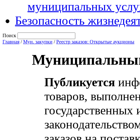
муниципальных услу
Безопасность жизнедея
Поиск
Главная
/
Мун. закупки
/
Реестр заказов: Открытые аукционы
Муниципальный
Публикуется
инфо
товаров, выполнен
государственных 
законодательство
заказов на постав