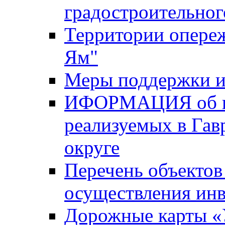
градостроительног
Территории опере
Ям"
Меры поддержки и
ИФОРМАЦИЯ об ин
реализуемых в Га
округе
Перечень объектов
осуществления ин
Дорожные карты «