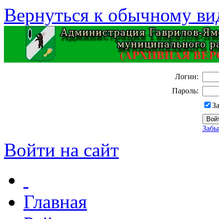
Вернуться к обычному ви
Логин:
Пароль:
З
Забы
Войти на сайт
Главная