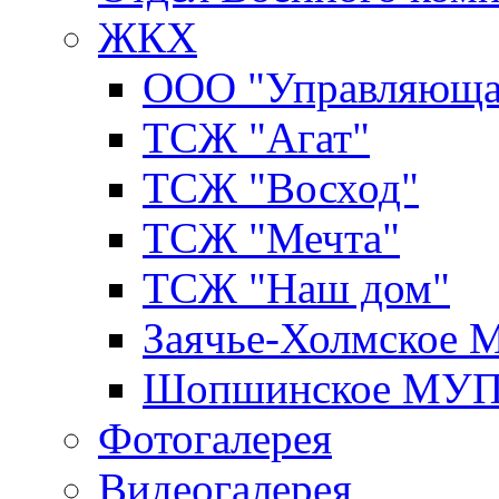
ЖКХ
ООО "Управляюща
ТСЖ "Агат"
ТСЖ "Восход"
ТСЖ "Мечта"
ТСЖ "Наш дом"
Заячье-Холмское
Шопшинское МУ
Фотогалерея
Видеогалерея