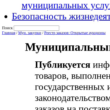
муниципальных услу
Безопасность жизнедея
Поиск
Главная
/
Мун. закупки
/
Реестр заказов: Открытые аукционы
Муниципальный
Публикуется
инфо
товаров, выполнен
государственных 
законодательство
заказов на постав