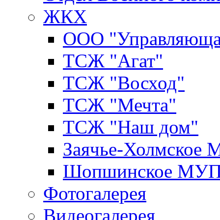
ЖКХ
ООО "Управляюща
ТСЖ "Агат"
ТСЖ "Восход"
ТСЖ "Мечта"
ТСЖ "Наш дом"
Заячье-Холмское
Шопшинское МУ
Фотогалерея
Видеогалерея