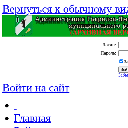
Вернуться к обычному ви
Логин:
Пароль:
З
Забы
Войти на сайт
Главная