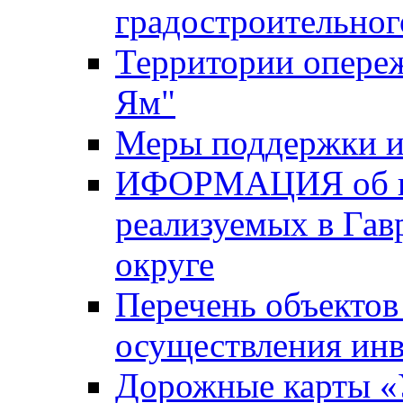
градостроительног
Территории опере
Ям"
Меры поддержки и
ИФОРМАЦИЯ об ин
реализуемых в Га
округе
Перечень объектов
осуществления ин
Дорожные карты «