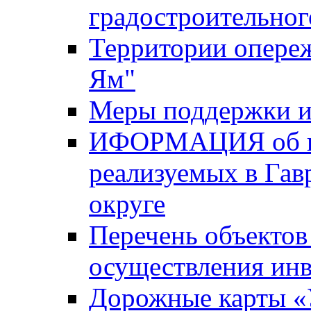
градостроительног
Территории опере
Ям"
Меры поддержки и
ИФОРМАЦИЯ об ин
реализуемых в Га
округе
Перечень объектов
осуществления ин
Дорожные карты «