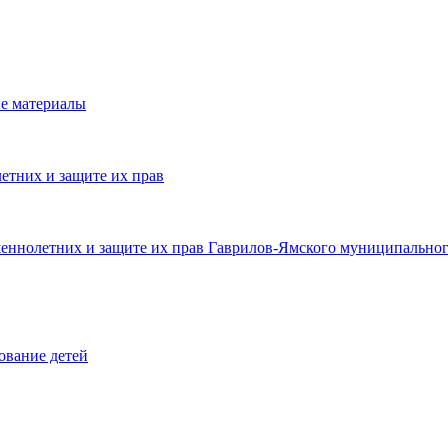
е материалы
етних и защите их прав
шеннолетних и защите их прав Гаврилов-Ямского муниципальног
ование детей