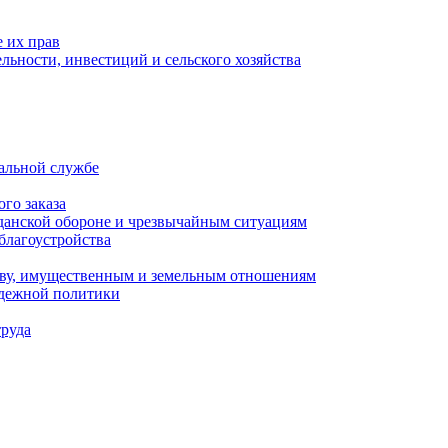
 их прав
льности, инвестиций и сельского хозяйства
альной службе
го заказа
данской обороне и чрезвычайным ситуациям
благоустройства
ству, имущественным и земельным отношениям
одежной политики
труда