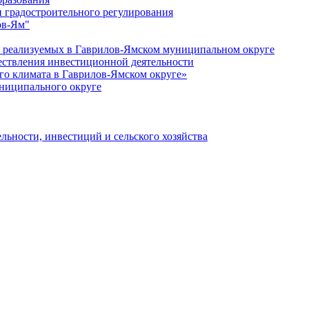
 градостроительного регулирования
ов-Ям"
еализуемых в Гаврилов-Ямском муниципальном округе
ествления инвестиционной деятельности
о климата в Гаврилов-Ямском округе»
ниципального округе
льности, инвестиций и сельского хозяйства