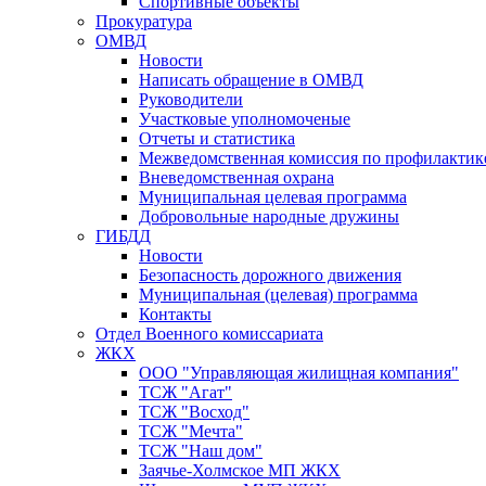
Спортивные объекты
Прокуратура
ОМВД
Новости
Написать обращение в ОМВД
Руководители
Участковые уполномоченые
Отчеты и статистика
Межведомственная комиссия по профилактик
Вневедомственная охрана
Муниципальная целевая программа
Добровольные народные дружины
ГИБДД
Новости
Безопасность дорожного движения
Муниципальная (целевая) программа
Контакты
Отдел Военного комиссариата
ЖКХ
ООО "Управляющая жилищная компания"
ТСЖ "Агат"
ТСЖ "Восход"
ТСЖ "Мечта"
ТСЖ "Наш дом"
Заячье-Холмское МП ЖКХ