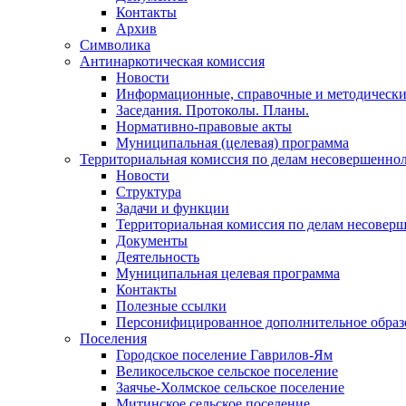
Контакты
Архив
Символика
Антинаркотическая комиссия
Новости
Информационные, справочные и методически
Заседания. Протоколы. Планы.
Нормативно-правовые акты
Муниципальная (целевая) программа
Территориальная комиссия по делам несовершеннол
Новости
Структура
Задачи и функции
Территориальная комиссия по делам несовер
Документы
Деятельность
Муниципальная целевая программа
Контакты
Полезные ссылки
Персонифицированное дополнительное образ
Поселения
Городское поселение Гаврилов-Ям
Великосельское сельское поселение
Заячье-Холмское сельское поселение
Митинское сельское поселение