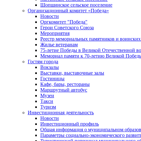
Шопшинское сельское поселение
Организационный комитет «Победа»
Новости
Оргкомитет "Победа"
Герои Советского Союза
Мероприятия
Реестр мемориальных памятников и воинских
Жилье ветеранам
75-летие Победы в Великой Отечественной в
Мемориал памяти к 70-летию Великой Побед
Гостям города
Вокзалы
Выставки, выставочные залы
Гостиницы
Кафе, бары, рестораны
Маршрутный автобус
Музеи
Такси
Туризм
Инвестиционная деятельность
Новости
Инвестиционный профиль
Общая информация о муниципальном образова
Параметры социально-экономического развит
Туристический потенциал муниципального о