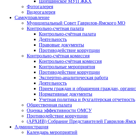
Шопшинское МУП ЖКХ
Фотогалерея
Видеогалерея
Самоуправление
Муниципальный Совет Гаврилов-Ямского МО
Контрольно-счетная палата
Контрольно-счётная палата
Деятельность
Правовые документы
Противодействие коррупции
Контрольно-счётная комиссия
Контрольно-счётная комиссия
Контрольные мероприятия
Противодействие коррупции
Экспертно-аналитическая работа
Деятельность
Прием граждан и обращения граждан, органи
Нормативные документы
Учетная политика и бухгалтерская отчетность
Общественная палата
Оценка эффективности ОМСУ
Противодействие коррупции
(АРХИВ) Собрание Представителей Гаврилов-Ямск
Администрация
Календарь мероприятий