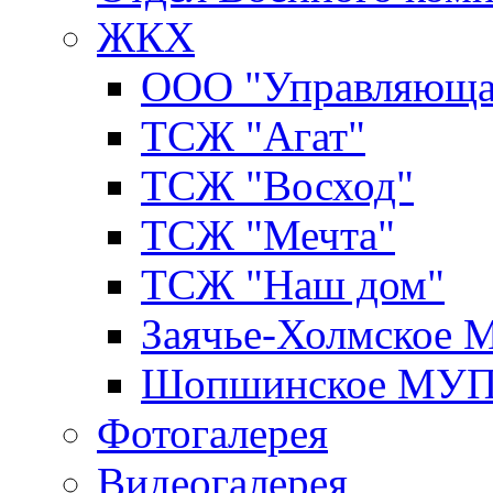
ЖКХ
ООО "Управляюща
ТСЖ "Агат"
ТСЖ "Восход"
ТСЖ "Мечта"
ТСЖ "Наш дом"
Заячье-Холмское
Шопшинское МУ
Фотогалерея
Видеогалерея