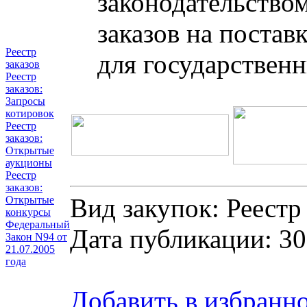
законодательство
заказов на постав
Реестр
для государствен
заказов
Реестр
заказов:
Запросы
котировок
Реестр
заказов:
Открытые
аукционы
Реестр
заказов:
Вид закупок: Реестр
Открытые
конкурсы
Федеральный
Дата публикации: 30
Закон N94 от
21.07.2005
года
Добавить в избранн