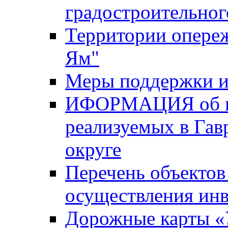
градостроительног
Территории опере
Ям"
Меры поддержки и
ИФОРМАЦИЯ об ин
реализуемых в Га
округе
Перечень объектов
осуществления ин
Дорожные карты «