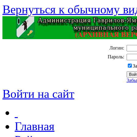
Вернуться к обычному ви
Логин:
Пароль:
З
Забы
Войти на сайт
Главная