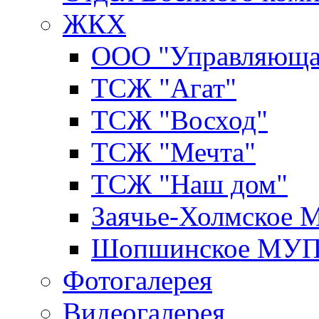
ЖКХ
ООО "Управляюща
ТСЖ "Агат"
ТСЖ "Восход"
ТСЖ "Мечта"
ТСЖ "Наш дом"
Заячье-Холмское
Шопшинское МУ
Фотогалерея
Видеогалерея