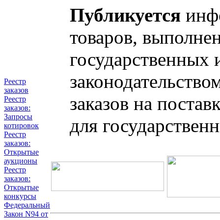
Публикуется
инфо
товаров, выполнен
государственных 
законодательство
Реестр
заказов
заказов на постав
Реестр
заказов:
Запросы
для государствен
котировок
Реестр
заказов:
Открытые
аукционы
Реестр
заказов:
Открытые
конкурсы
Федеральный
Закон N94 от