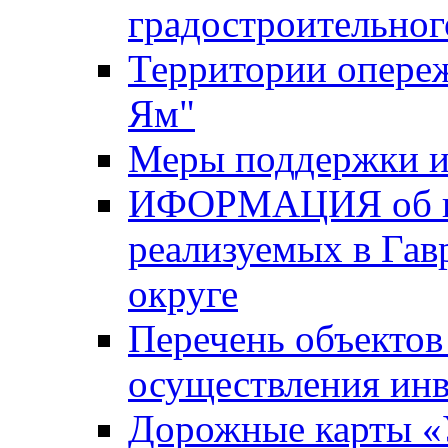
градостроительног
Территории опере
Ям"
Меры поддержки и
ИФОРМАЦИЯ об ин
реализуемых в Га
округе
Перечень объектов
осуществления ин
Дорожные карты «