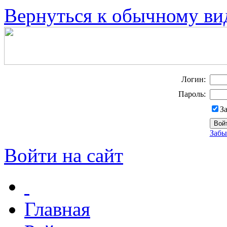
Вернуться к обычному ви
Логин:
Пароль:
З
Забы
Войти на сайт
Главная