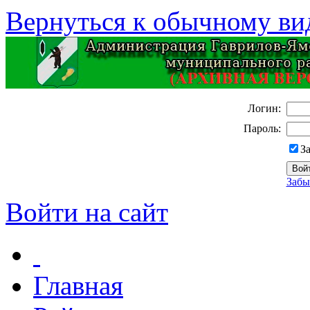
Вернуться к обычному ви
Логин:
Пароль:
З
Забы
Войти на сайт
Главная