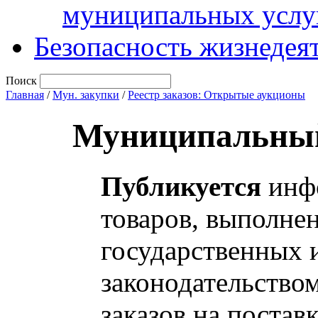
муниципальных услу
Безопасность жизнедея
Поиск
Главная
/
Мун. закупки
/
Реестр заказов: Открытые аукционы
Муниципальный
Публикуется
инфо
товаров, выполнен
государственных 
законодательство
заказов на постав