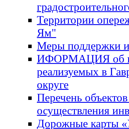
градостроительног
Территории опере
Ям"
Меры поддержки и
ИФОРМАЦИЯ об ин
реализуемых в Га
округе
Перечень объектов
осуществления ин
Дорожные карты «