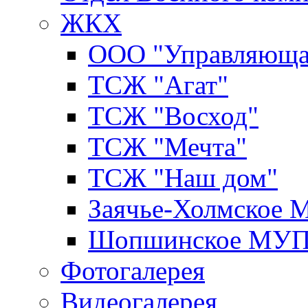
ЖКХ
ООО "Управляюща
ТСЖ "Агат"
ТСЖ "Восход"
ТСЖ "Мечта"
ТСЖ "Наш дом"
Заячье-Холмское
Шопшинское МУ
Фотогалерея
Видеогалерея