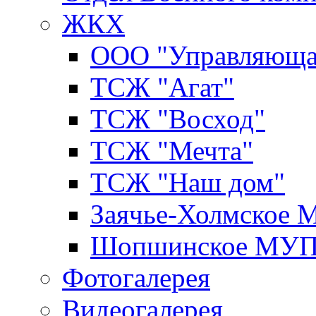
ЖКХ
ООО "Управляюща
ТСЖ "Агат"
ТСЖ "Восход"
ТСЖ "Мечта"
ТСЖ "Наш дом"
Заячье-Холмское
Шопшинское МУ
Фотогалерея
Видеогалерея