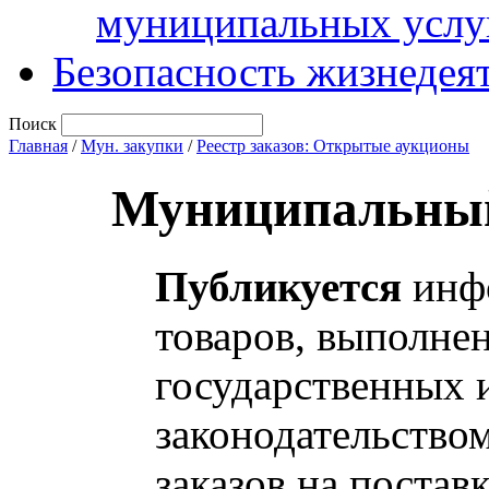
муниципальных услу
Безопасность жизнедея
Поиск
Главная
/
Мун. закупки
/
Реестр заказов: Открытые аукционы
Муниципальный
Публикуется
инфо
товаров, выполнен
государственных 
законодательство
заказов на постав