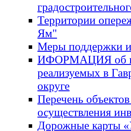
градостроительног
Территории опере
Ям"
Меры поддержки и
ИФОРМАЦИЯ об ин
реализуемых в Га
округе
Перечень объектов
осуществления ин
Дорожные карты «