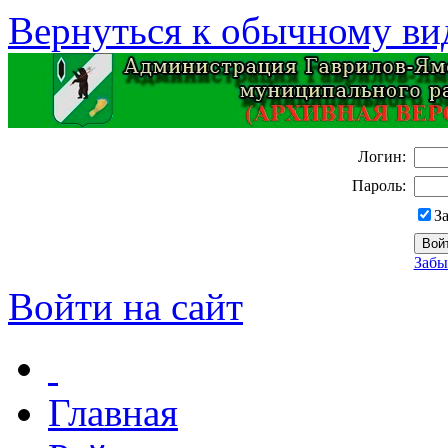
Вернуться к обычному ви
Логин:
Пароль:
З
Забы
Войти на сайт
Главная