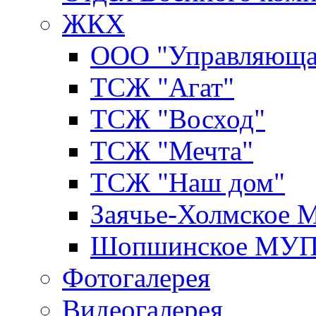
ЖКХ
ООО "Управляюща
ТСЖ "Агат"
ТСЖ "Восход"
ТСЖ "Мечта"
ТСЖ "Наш дом"
Заячье-Холмское
Шопшинское МУ
Фотогалерея
Видеогалерея