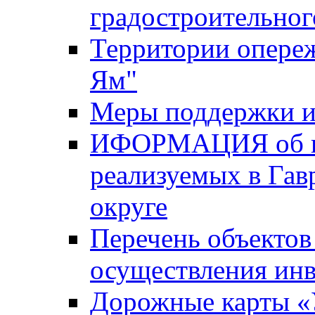
градостроительног
Территории опере
Ям"
Меры поддержки и
ИФОРМАЦИЯ об ин
реализуемых в Га
округе
Перечень объектов
осуществления ин
Дорожные карты «