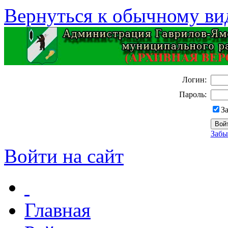
Вернуться к обычному ви
Логин:
Пароль:
З
Забы
Войти на сайт
Главная