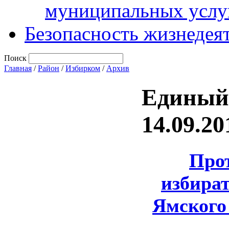
муниципальных услу
Безопасность жизнедея
Поиск
Главная
/
Район
/
Избирком
/
Архив
Единый 
14.09.20
Про
избира
Ямског