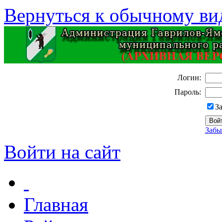
Вернуться к обычному ви
Логин:
Пароль:
З
Забы
Войти на сайт
Главная