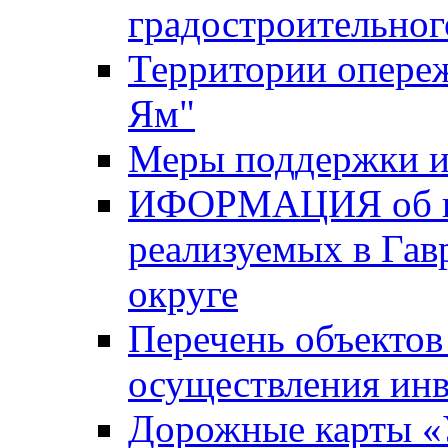
градостроительног
Территории опере
Ям"
Меры поддержки и
ИФОРМАЦИЯ об ин
реализуемых в Га
округе
Перечень объектов
осуществления ин
Дорожные карты «