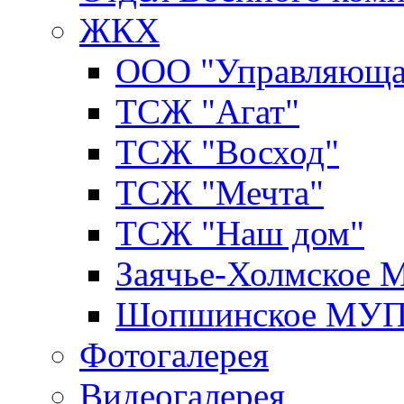
ЖКХ
ООО "Управляюща
ТСЖ "Агат"
ТСЖ "Восход"
ТСЖ "Мечта"
ТСЖ "Наш дом"
Заячье-Холмское
Шопшинское МУ
Фотогалерея
Видеогалерея