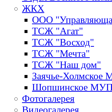
ЖКХ
ООО "Управляюща
ТСЖ "Агат"
ТСЖ "Восход"
ТСЖ "Мечта"
ТСЖ "Наш дом"
Заячье-Холмское
Шопшинское МУ
Фотогалерея
Видеогалерея