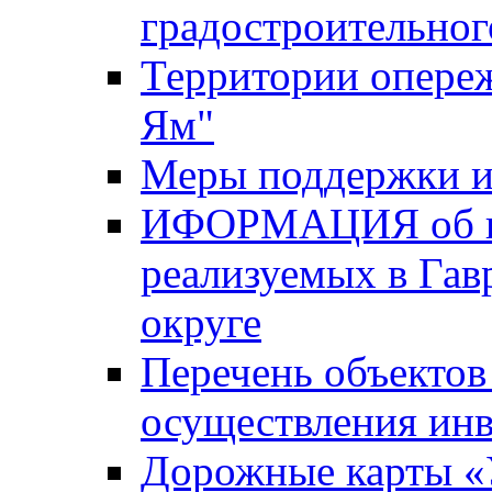
градостроительног
Территории опере
Ям"
Меры поддержки и
ИФОРМАЦИЯ об ин
реализуемых в Га
округе
Перечень объектов
осуществления ин
Дорожные карты «