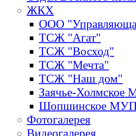
ЖКХ
ООО "Управляюща
ТСЖ "Агат"
ТСЖ "Восход"
ТСЖ "Мечта"
ТСЖ "Наш дом"
Заячье-Холмское
Шопшинское МУ
Фотогалерея
Видеогалерея