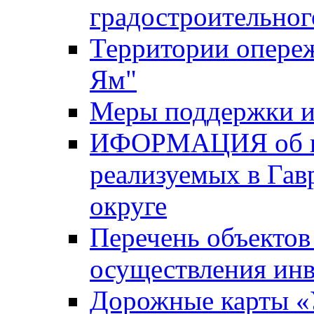
градостроительног
Территории опере
Ям"
Меры поддержки и
ИФОРМАЦИЯ об ин
реализуемых в Га
округе
Перечень объектов
осуществления ин
Дорожные карты «