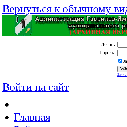
Вернуться к обычному ви
Логин:
Пароль:
З
Забы
Войти на сайт
Главная