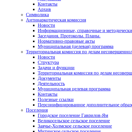
Контакты
Архив
Символика
Антинаркотическая комиссия
Новости
Информационные, справочные и методически
Заседания. Протоколы. Планы.
Нормативно-правовые акты
Муниципальная (целевая) программа
Территориальная комиссия по делам несовершеннол
Новости
Структура
Задачи и функции
Территориальная комиссия по делам несовер
Документы
Деятельность
Муниципальная целевая программа
Контакты
Полезные ссылки
Персонифицированное дополнительное образ
Поселения
Городское поселение Гаврилов-Ям
Великосельское сельское поселение
Заячье-Холмское сельское поселение
Митинское сельское поселение