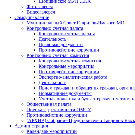
Шопшинское МУП ЖКХ
Фотогалерея
Видеогалерея
Самоуправление
Муниципальный Совет Гаврилов-Ямского МО
Контрольно-счетная палата
Контрольно-счётная палата
Деятельность
Правовые документы
Противодействие коррупции
Контрольно-счётная комиссия
Контрольно-счётная комиссия
Контрольные мероприятия
Противодействие коррупции
Экспертно-аналитическая работа
Деятельность
Прием граждан и обращения граждан, органи
Нормативные документы
Учетная политика и бухгалтерская отчетность
Общественная палата
Оценка эффективности ОМСУ
Противодействие коррупции
(АРХИВ) Собрание Представителей Гаврилов-Ямск
Администрация
Календарь мероприятий