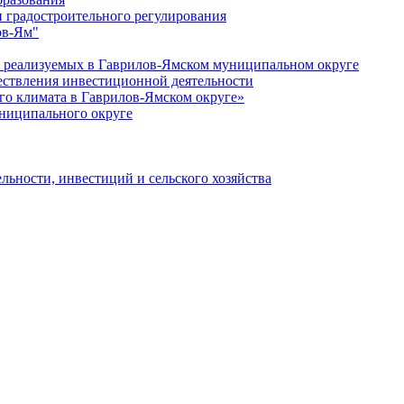
 градостроительного регулирования
ов-Ям"
еализуемых в Гаврилов-Ямском муниципальном округе
ествления инвестиционной деятельности
о климата в Гаврилов-Ямском округе»
ниципального округе
льности, инвестиций и сельского хозяйства