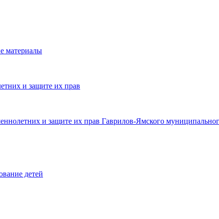
е материалы
етних и защите их прав
шеннолетних и защите их прав Гаврилов-Ямского муниципальног
ование детей