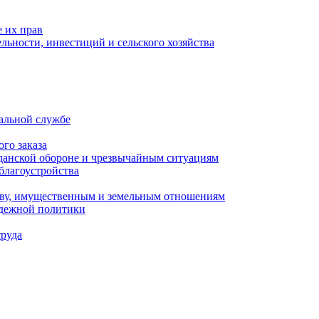
 их прав
льности, инвестиций и сельского хозяйства
альной службе
го заказа
данской обороне и чрезвычайным ситуациям
благоустройства
ству, имущественным и земельным отношениям
одежной политики
труда