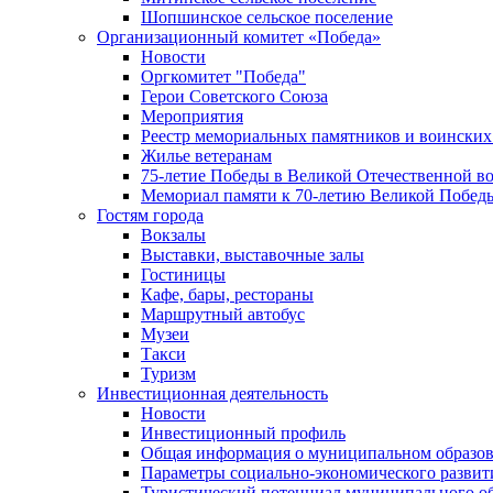
Шопшинское сельское поселение
Организационный комитет «Победа»
Новости
Оргкомитет "Победа"
Герои Советского Союза
Мероприятия
Реестр мемориальных памятников и воинских
Жилье ветеранам
75-летие Победы в Великой Отечественной в
Мемориал памяти к 70-летию Великой Побед
Гостям города
Вокзалы
Выставки, выставочные залы
Гостиницы
Кафе, бары, рестораны
Маршрутный автобус
Музеи
Такси
Туризм
Инвестиционная деятельность
Новости
Инвестиционный профиль
Общая информация о муниципальном образова
Параметры социально-экономического развит
Туристический потенциал муниципального о