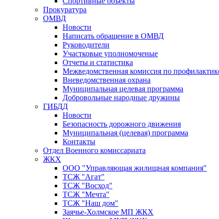
Спортивные объекты
Прокуратура
ОМВД
Новости
Написать обращение в ОМВД
Руководители
Участковые уполномоченые
Отчеты и статистика
Межведомственная комиссия по профилактик
Вневедомственная охрана
Муниципальная целевая программа
Добровольные народные дружины
ГИБДД
Новости
Безопасность дорожного движения
Муниципальная (целевая) программа
Контакты
Отдел Военного комиссариата
ЖКХ
ООО "Управляющая жилищная компания"
ТСЖ "Агат"
ТСЖ "Восход"
ТСЖ "Мечта"
ТСЖ "Наш дом"
Заячье-Холмское МП ЖКХ