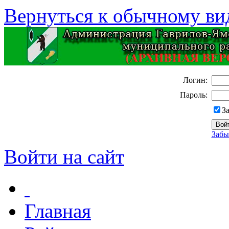
Вернуться к обычному ви
Логин:
Пароль:
З
Забы
Войти на сайт
Главная