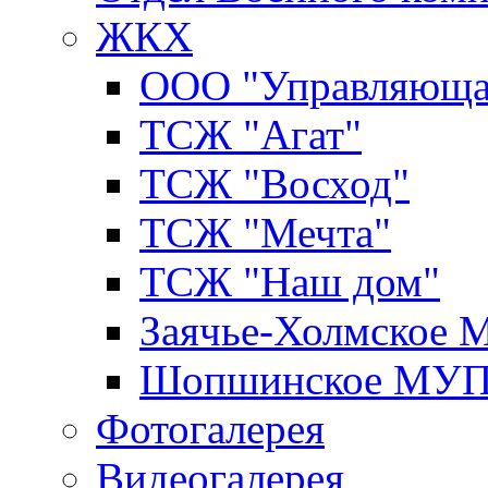
ЖКХ
ООО "Управляюща
ТСЖ "Агат"
ТСЖ "Восход"
ТСЖ "Мечта"
ТСЖ "Наш дом"
Заячье-Холмское
Шопшинское МУ
Фотогалерея
Видеогалерея