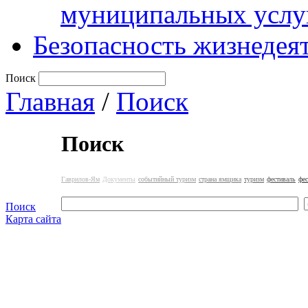
муниципальных услу
Безопасность жизнедея
Поиск
Главная
/
Поиск
Поиск
Гаврилов-Ям
Документы
событийный туризм
страна ямщика
туризм
фестиваль
фе
Поиск
Карта сайта