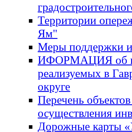
градостроительног
Территории опере
Ям"
Меры поддержки и
ИФОРМАЦИЯ об ин
реализуемых в Га
округе
Перечень объектов
осуществления ин
Дорожные карты «