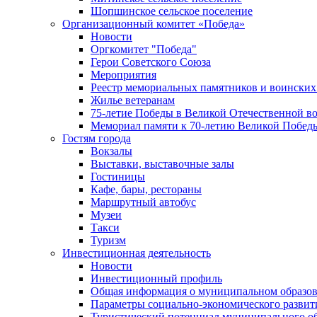
Шопшинское сельское поселение
Организационный комитет «Победа»
Новости
Оргкомитет "Победа"
Герои Советского Союза
Мероприятия
Реестр мемориальных памятников и воинских
Жилье ветеранам
75-летие Победы в Великой Отечественной в
Мемориал памяти к 70-летию Великой Побед
Гостям города
Вокзалы
Выставки, выставочные залы
Гостиницы
Кафе, бары, рестораны
Маршрутный автобус
Музеи
Такси
Туризм
Инвестиционная деятельность
Новости
Инвестиционный профиль
Общая информация о муниципальном образова
Параметры социально-экономического развит
Туристический потенциал муниципального о