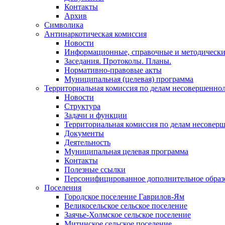
Контакты
Архив
Символика
Антинаркотическая комиссия
Новости
Информационные, справочные и методически
Заседания. Протоколы. Планы.
Нормативно-правовые акты
Муниципальная (целевая) программа
Территориальная комиссия по делам несовершеннол
Новости
Структура
Задачи и функции
Территориальная комиссия по делам несовер
Документы
Деятельность
Муниципальная целевая программа
Контакты
Полезные ссылки
Персонифицированное дополнительное образ
Поселения
Городское поселение Гаврилов-Ям
Великосельское сельское поселение
Заячье-Холмское сельское поселение
Митинское сельское поселение