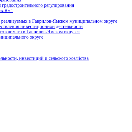
 градостроительного регулирования
ов-Ям"
еализуемых в Гаврилов-Ямском муниципальном округе
ествления инвестиционной деятельности
о климата в Гаврилов-Ямском округе»
ниципального округе
льности, инвестиций и сельского хозяйства