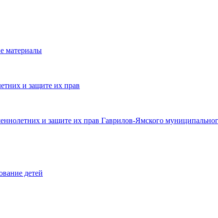
е материалы
етних и защите их прав
шеннолетних и защите их прав Гаврилов-Ямского муниципальног
ование детей