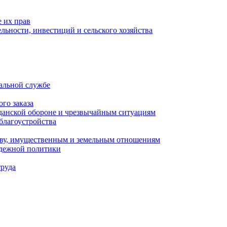
 их прав
льности, инвестиций и сельского хозяйства
альной службе
го заказа
данской обороне и чрезвычайным ситуациям
благоустройства
ству, имущественным и земельным отношениям
одежной политики
труда