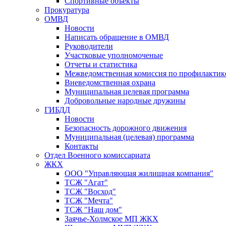
Спортивные объекты
Прокуратура
ОМВД
Новости
Написать обращение в ОМВД
Руководители
Участковые уполномоченые
Отчеты и статистика
Межведомственная комиссия по профилактик
Вневедомственная охрана
Муниципальная целевая программа
Добровольные народные дружины
ГИБДД
Новости
Безопасность дорожного движения
Муниципальная (целевая) программа
Контакты
Отдел Военного комиссариата
ЖКХ
ООО "Управляющая жилищная компания"
ТСЖ "Агат"
ТСЖ "Восход"
ТСЖ "Мечта"
ТСЖ "Наш дом"
Заячье-Холмское МП ЖКХ