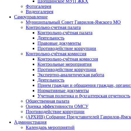
Шопшинское МУП ЖКХ
Фотогалерея
Видеогалерея
Самоуправление
Муниципальный Совет Гаврилов-Ямского МО
Контрольно-счетная палата
Контрольно-счётная палата
Деятельность
Правовые документы
Противодействие коррупции
Контрольно-счётная комиссия
Контрольно-счётная комиссия
Контрольные мероприятия
Противодействие коррупции
Экспертно-аналитическая работа
Деятельность
Прием граждан и обращения граждан, органи
Нормативные документы
Учетная политика и бухгалтерская отчетность
Общественная палата
Оценка эффективности ОМСУ
Противодействие коррупции
(АРХИВ) Собрание Представителей Гаврилов-Ямск
Администрация
Календарь мероприятий