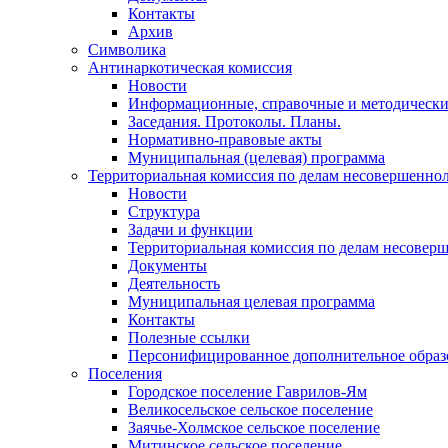
Контакты
Архив
Символика
Антинаркотическая комиссия
Новости
Информационные, справочные и методически
Заседания. Протоколы. Планы.
Нормативно-правовые акты
Муниципальная (целевая) программа
Территориальная комиссия по делам несовершеннол
Новости
Структура
Задачи и функции
Территориальная комиссия по делам несовер
Документы
Деятельность
Муниципальная целевая программа
Контакты
Полезные ссылки
Персонифицированное дополнительное образ
Поселения
Городское поселение Гаврилов-Ям
Великосельское сельское поселение
Заячье-Холмское сельское поселение
Митинское сельское поселение