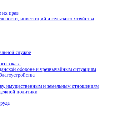
 их прав
льности, инвестиций и сельского хозяйства
альной службе
го заказа
данской обороне и чрезвычайным ситуациям
благоустройства
ству, имущественным и земельным отношениям
одежной политики
труда