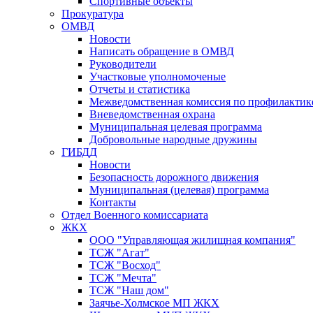
Спортивные объекты
Прокуратура
ОМВД
Новости
Написать обращение в ОМВД
Руководители
Участковые уполномоченые
Отчеты и статистика
Межведомственная комиссия по профилактик
Вневедомственная охрана
Муниципальная целевая программа
Добровольные народные дружины
ГИБДД
Новости
Безопасность дорожного движения
Муниципальная (целевая) программа
Контакты
Отдел Военного комиссариата
ЖКХ
ООО "Управляющая жилищная компания"
ТСЖ "Агат"
ТСЖ "Восход"
ТСЖ "Мечта"
ТСЖ "Наш дом"
Заячье-Холмское МП ЖКХ