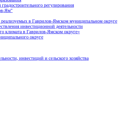
 градостроительного регулирования
ов-Ям"
еализуемых в Гаврилов-Ямском муниципальном округе
ествления инвестиционной деятельности
о климата в Гаврилов-Ямском округе»
ниципального округе
льности, инвестиций и сельского хозяйства