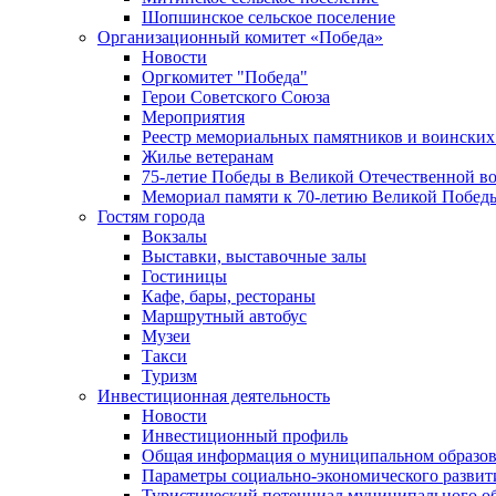
Шопшинское сельское поселение
Организационный комитет «Победа»
Новости
Оргкомитет "Победа"
Герои Советского Союза
Мероприятия
Реестр мемориальных памятников и воинских
Жилье ветеранам
75-летие Победы в Великой Отечественной в
Мемориал памяти к 70-летию Великой Побед
Гостям города
Вокзалы
Выставки, выставочные залы
Гостиницы
Кафе, бары, рестораны
Маршрутный автобус
Музеи
Такси
Туризм
Инвестиционная деятельность
Новости
Инвестиционный профиль
Общая информация о муниципальном образова
Параметры социально-экономического развит
Туристический потенциал муниципального о