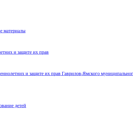
е материалы
етних и защите их прав
шеннолетних и защите их прав Гаврилов-Ямского муниципальног
ование детей