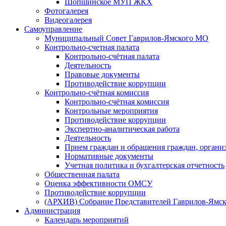
Шопшинское МУП ЖКХ
Фотогалерея
Видеогалерея
Самоуправление
Муниципальный Совет Гаврилов-Ямского МО
Контрольно-счетная палата
Контрольно-счётная палата
Деятельность
Правовые документы
Противодействие коррупции
Контрольно-счётная комиссия
Контрольно-счётная комиссия
Контрольные мероприятия
Противодействие коррупции
Экспертно-аналитическая работа
Деятельность
Прием граждан и обращения граждан, органи
Нормативные документы
Учетная политика и бухгалтерская отчетность
Общественная палата
Оценка эффективности ОМСУ
Противодействие коррупции
(АРХИВ) Собрание Представителей Гаврилов-Ямск
Администрация
Календарь мероприятий