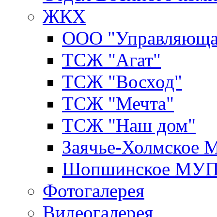
ЖКХ
ООО "Управляюща
ТСЖ "Агат"
ТСЖ "Восход"
ТСЖ "Мечта"
ТСЖ "Наш дом"
Заячье-Холмское
Шопшинское МУ
Фотогалерея
Видеогалерея