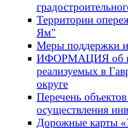
градостроительног
Территории опере
Ям"
Меры поддержки и
ИФОРМАЦИЯ об ин
реализуемых в Га
округе
Перечень объектов
осуществления ин
Дорожные карты «