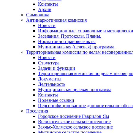
Контакты
Архив
Символика
Антинаркотическая комиссия
Новости
Информационные, справочные и методически
Заседания. Протоколы. Планы.
Нормативно-правовые акты
Муниципальная (целевая) программа
Территориальная комиссия по делам несовершеннол
Новости
Структура
Задачи и функции
Территориальная комиссия по делам несовер
Документы
Деятельность
Муниципальная целевая программа
Контакты
Полезные ссылки
Персонифицированное дополнительное образ
Поселения
Городское поселение Гаврилов-Ям
Великосельское сельское поселение
Заячье-Холмское сельское поселение
Митинское сельское поселение