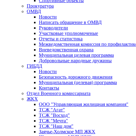
Спортивные объекты
Прокуратура
ОМВД
Новости
Написать обращение в ОМВД
Руководители
Участковые уполномоченые
Отчеты и статистика
Межведомственная комиссия по профилактик
Вневедомственная охрана
Муниципальная целевая программа
Добровольные народные дружины
ГИБДД
Новости
Безопасность дорожного движения
Муниципальная (целевая) программа
Контакты
Отдел Военного комиссариата
ЖКХ
ООО "Управляющая жилищная компания"
ТСЖ "Агат"
ТСЖ "Восход"
ТСЖ "Мечта"
ТСЖ "Наш дом"
Заячье-Холмское МП ЖКХ