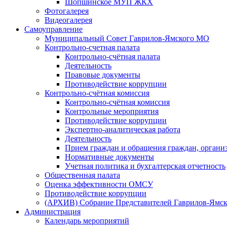
Шопшинское МУП ЖКХ
Фотогалерея
Видеогалерея
Самоуправление
Муниципальный Совет Гаврилов-Ямского МО
Контрольно-счетная палата
Контрольно-счётная палата
Деятельность
Правовые документы
Противодействие коррупции
Контрольно-счётная комиссия
Контрольно-счётная комиссия
Контрольные мероприятия
Противодействие коррупции
Экспертно-аналитическая работа
Деятельность
Прием граждан и обращения граждан, органи
Нормативные документы
Учетная политика и бухгалтерская отчетность
Общественная палата
Оценка эффективности ОМСУ
Противодействие коррупции
(АРХИВ) Собрание Представителей Гаврилов-Ямск
Администрация
Календарь мероприятий