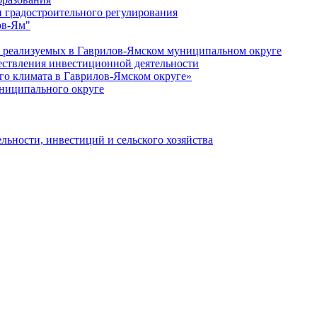
 градостроительного регулирования
ов-Ям"
еализуемых в Гаврилов-Ямском муниципальном округе
ествления инвестиционной деятельности
о климата в Гаврилов-Ямском округе»
ниципального округе
льности, инвестиций и сельского хозяйства