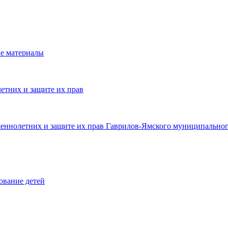
е материалы
етних и защите их прав
шеннолетних и защите их прав Гаврилов-Ямского муниципальног
ование детей