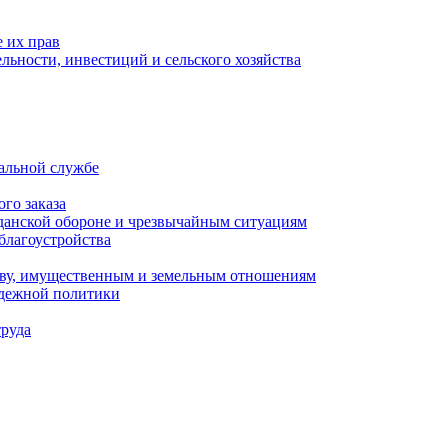
 их прав
льности, инвестиций и сельского хозяйства
альной службе
го заказа
данской обороне и чрезвычайным ситуациям
благоустройства
ству, имущественным и земельным отношениям
одежной политики
труда