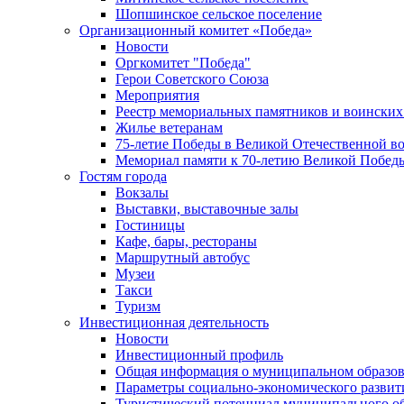
Шопшинское сельское поселение
Организационный комитет «Победа»
Новости
Оргкомитет "Победа"
Герои Советского Союза
Мероприятия
Реестр мемориальных памятников и воинских
Жилье ветеранам
75-летие Победы в Великой Отечественной в
Мемориал памяти к 70-летию Великой Побед
Гостям города
Вокзалы
Выставки, выставочные залы
Гостиницы
Кафе, бары, рестораны
Маршрутный автобус
Музеи
Такси
Туризм
Инвестиционная деятельность
Новости
Инвестиционный профиль
Общая информация о муниципальном образова
Параметры социально-экономического развит
Туристический потенциал муниципального о