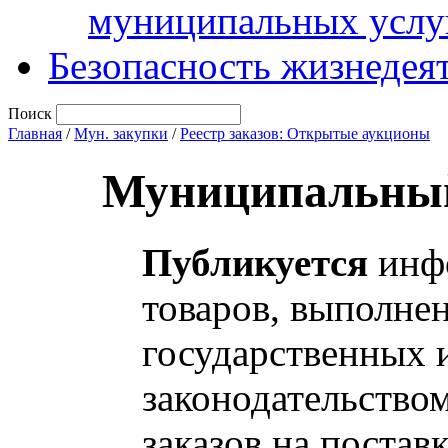
муниципальных услу
Безопасность жизнедея
Поиск
Главная
/
Мун. закупки
/
Реестр заказов: Открытые аукционы
Муниципальный
Публикуется
инфо
товаров, выполнен
государственных 
законодательство
заказов на постав