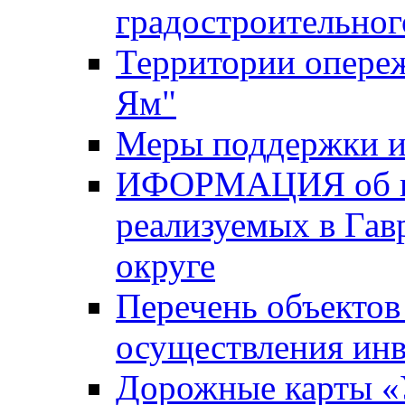
градостроительног
Территории опере
Ям"
Меры поддержки и
ИФОРМАЦИЯ об ин
реализуемых в Га
округе
Перечень объектов
осуществления ин
Дорожные карты «