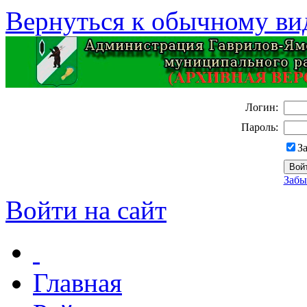
Вернуться к обычному ви
Логин:
Пароль:
З
Забы
Войти на сайт
Главная