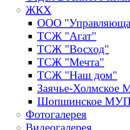
ЖКХ
ООО "Управляюща
ТСЖ "Агат"
ТСЖ "Восход"
ТСЖ "Мечта"
ТСЖ "Наш дом"
Заячье-Холмское
Шопшинское МУ
Фотогалерея
Видеогалерея