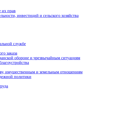
 их прав
льности, инвестиций и сельского хозяйства
альной службе
го заказа
данской обороне и чрезвычайным ситуациям
благоустройства
ству, имущественным и земельным отношениям
одежной политики
труда