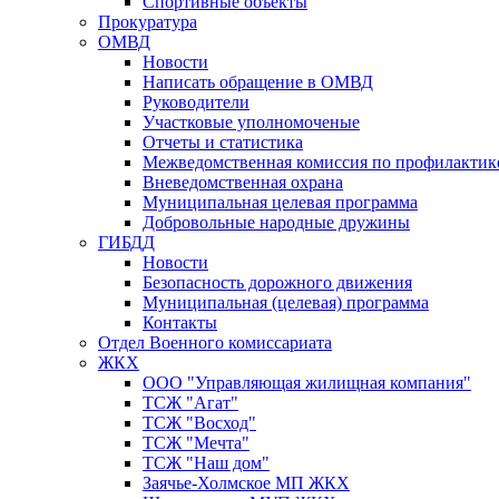
Спортивные объекты
Прокуратура
ОМВД
Новости
Написать обращение в ОМВД
Руководители
Участковые уполномоченые
Отчеты и статистика
Межведомственная комиссия по профилактик
Вневедомственная охрана
Муниципальная целевая программа
Добровольные народные дружины
ГИБДД
Новости
Безопасность дорожного движения
Муниципальная (целевая) программа
Контакты
Отдел Военного комиссариата
ЖКХ
ООО "Управляющая жилищная компания"
ТСЖ "Агат"
ТСЖ "Восход"
ТСЖ "Мечта"
ТСЖ "Наш дом"
Заячье-Холмское МП ЖКХ