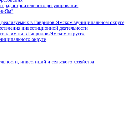
 градостроительного регулирования
ов-Ям"
еализуемых в Гаврилов-Ямском муниципальном округе
ествления инвестиционной деятельности
о климата в Гаврилов-Ямском округе»
ниципального округе
льности, инвестиций и сельского хозяйства