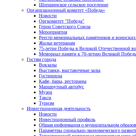
Шопшинское сельское поселение
Организационный комитет «Победа»
Новости
Оргкомитет "Победа"
Герои Советского Союза
Мероприятия
Реестр мемориальных памятников и воинских
Жилье ветеранам
75-летие Победы в Великой Отечественной в
Мемориал памяти к 70-летию Великой Побед
Гостям города
Вокзалы
Выставки, выставочные залы
Гостиницы
Кафе, бары, рестораны
Маршрутный автобус
Музеи
Такси
Туризм
Инвестиционная деятельность
Новости
Инвестиционный профиль
Общая информация о муниципальном образова
Параметры социально-экономического развит
Туристический потенциал муниципального о