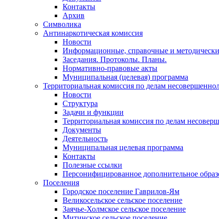
Контакты
Архив
Символика
Антинаркотическая комиссия
Новости
Информационные, справочные и методически
Заседания. Протоколы. Планы.
Нормативно-правовые акты
Муниципальная (целевая) программа
Территориальная комиссия по делам несовершеннол
Новости
Структура
Задачи и функции
Территориальная комиссия по делам несовер
Документы
Деятельность
Муниципальная целевая программа
Контакты
Полезные ссылки
Персонифицированное дополнительное образ
Поселения
Городское поселение Гаврилов-Ям
Великосельское сельское поселение
Заячье-Холмское сельское поселение
Митинское сельское поселение