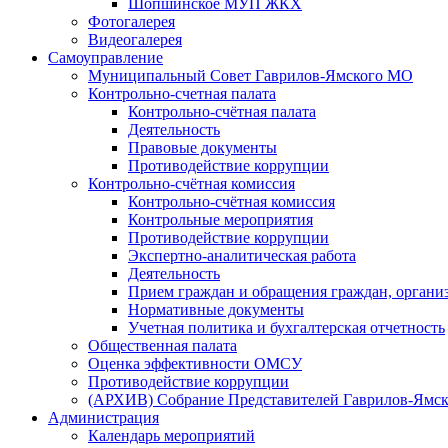
Шопшинское МУП ЖКХ
Фотогалерея
Видеогалерея
Самоуправление
Муниципальный Совет Гаврилов-Ямского МО
Контрольно-счетная палата
Контрольно-счётная палата
Деятельность
Правовые документы
Противодействие коррупции
Контрольно-счётная комиссия
Контрольно-счётная комиссия
Контрольные мероприятия
Противодействие коррупции
Экспертно-аналитическая работа
Деятельность
Прием граждан и обращения граждан, органи
Нормативные документы
Учетная политика и бухгалтерская отчетность
Общественная палата
Оценка эффективности ОМСУ
Противодействие коррупции
(АРХИВ) Собрание Представителей Гаврилов-Ямск
Администрация
Календарь мероприятий