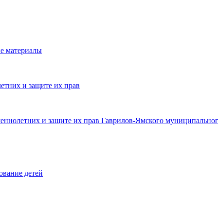
е материалы
етних и защите их прав
шеннолетних и защите их прав Гаврилов-Ямского муниципальног
ование детей