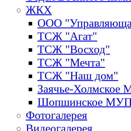
ЖКХ
ООО "Управляюща
ТСЖ "Агат"
ТСЖ "Восход"
ТСЖ "Мечта"
ТСЖ "Наш дом"
Заячье-Холмское
Шопшинское МУ
Фотогалерея
Видеогалерея