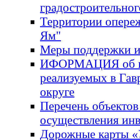
градостроительног
Территории опере
Ям"
Меры поддержки и
ИФОРМАЦИЯ об ин
реализуемых в Га
округе
Перечень объектов
осуществления ин
Дорожные карты «