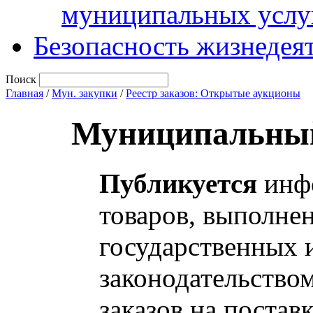
муниципальных услу
Безопасность жизнедея
Поиск
Главная
/
Мун. закупки
/
Реестр заказов: Открытые аукционы
Муниципальный
Публикуется
инфо
товаров, выполнен
государственных 
законодательство
заказов на постав