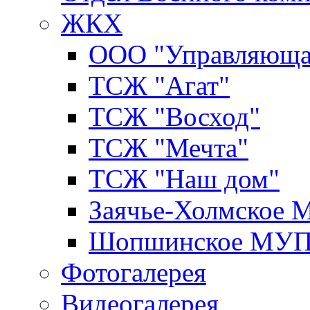
ЖКХ
ООО "Управляюща
ТСЖ "Агат"
ТСЖ "Восход"
ТСЖ "Мечта"
ТСЖ "Наш дом"
Заячье-Холмское
Шопшинское МУ
Фотогалерея
Видеогалерея