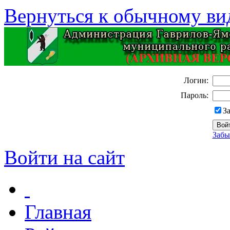
Вернуться к обычному ви
Логин:
Пароль:
З
Забы
Войти на сайт
Главная