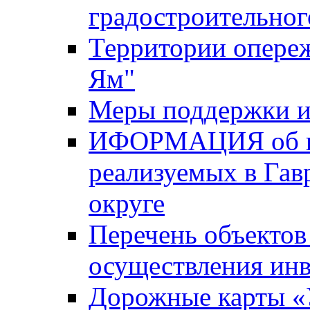
градостроительног
Территории опере
Ям"
Меры поддержки и
ИФОРМАЦИЯ об ин
реализуемых в Га
округе
Перечень объектов
осуществления ин
Дорожные карты «