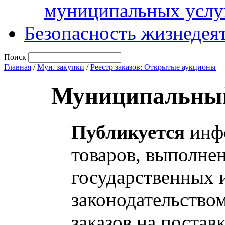
муниципальных услу
Безопасность жизнедея
Поиск
Главная
/
Мун. закупки
/
Реестр заказов: Открытые аукционы
Муниципальный
Публикуется
инфо
товаров, выполнен
государственных 
законодательство
заказов на постав