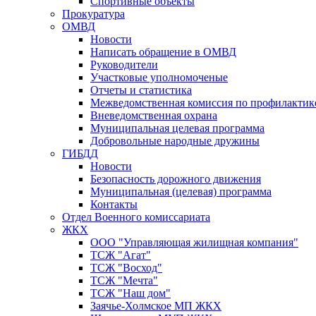
Спортивные объекты
Прокуратура
ОМВД
Новости
Написать обращение в ОМВД
Руководители
Участковые уполномоченые
Отчеты и статистика
Межведомственная комиссия по профилактик
Вневедомственная охрана
Муниципальная целевая программа
Добровольные народные дружины
ГИБДД
Новости
Безопасность дорожного движения
Муниципальная (целевая) программа
Контакты
Отдел Военного комиссариата
ЖКХ
ООО "Управляющая жилищная компания"
ТСЖ "Агат"
ТСЖ "Восход"
ТСЖ "Мечта"
ТСЖ "Наш дом"
Заячье-Холмское МП ЖКХ