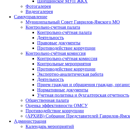
Шопшинское МУП ЖКХ
Фотогалерея
Видеогалерея
Самоуправление
Муниципальный Совет Гаврилов-Ямского МО
Контрольно-счетная палата
Контрольно-счётная палата
Деятельность
Правовые документы
Противодействие коррупции
Контрольно-счётная комиссия
Контрольно-счётная комиссия
Контрольные мероприятия
Противодействие коррупции
Экспертно-аналитическая работа
Деятельность
Прием граждан и обращения граждан, органи
Нормативные документы
Учетная политика и бухгалтерская отчетность
Общественная палата
Оценка эффективности ОМСУ
Противодействие коррупции
(АРХИВ) Собрание Представителей Гаврилов-Ямск
Администрация
Календарь мероприятий