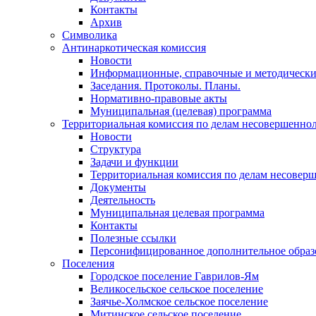
Контакты
Архив
Символика
Антинаркотическая комиссия
Новости
Информационные, справочные и методически
Заседания. Протоколы. Планы.
Нормативно-правовые акты
Муниципальная (целевая) программа
Территориальная комиссия по делам несовершеннол
Новости
Структура
Задачи и функции
Территориальная комиссия по делам несовер
Документы
Деятельность
Муниципальная целевая программа
Контакты
Полезные ссылки
Персонифицированное дополнительное образ
Поселения
Городское поселение Гаврилов-Ям
Великосельское сельское поселение
Заячье-Холмское сельское поселение
Митинское сельское поселение