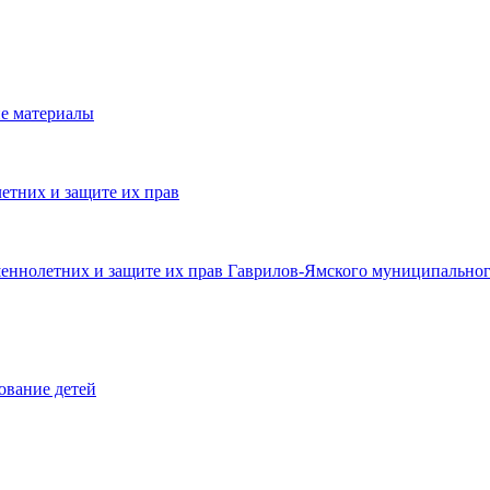
е материалы
етних и защите их прав
шеннолетних и защите их прав Гаврилов-Ямского муниципальног
ование детей