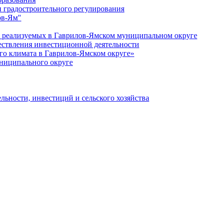
 градостроительного регулирования
ов-Ям"
еализуемых в Гаврилов-Ямском муниципальном округе
ествления инвестиционной деятельности
о климата в Гаврилов-Ямском округе»
ниципального округе
льности, инвестиций и сельского хозяйства