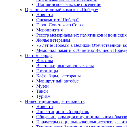
Шопшинское сельское поселение
Организационный комитет «Победа»
Новости
Оргкомитет "Победа"
Герои Советского Союза
Мероприятия
Реестр мемориальных памятников и воинских
Жилье ветеранам
75-летие Победы в Великой Отечественной в
Мемориал памяти к 70-летию Великой Побед
Гостям города
Вокзалы
Выставки, выставочные залы
Гостиницы
Кафе, бары, рестораны
Маршрутный автобус
Музеи
Такси
Туризм
Инвестиционная деятельность
Новости
Инвестиционный профиль
Общая информация о муниципальном образова
Параметры социально-экономического развит
Туристический потенциал муниципального о