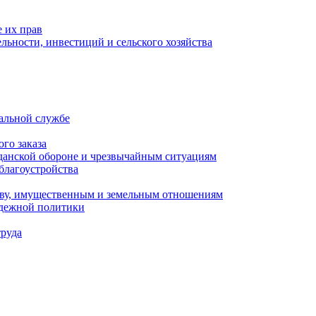
 их прав
льности, инвестиций и сельского хозяйства
альной службе
го заказа
данской обороне и чрезвычайным ситуациям
благоустройства
ству, имущественным и земельным отношениям
одежной политики
труда