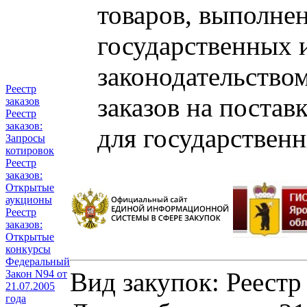
товаров, выполнен
государственных 
законодательство
Реестр
заказов на постав
заказов
Реестр
заказов:
для государствен
Запросы
котировок
Реестр
заказов:
Открытые
аукционы
Реестр
заказов:
Открытые
конкурсы
Федеральный
Вид закупок: Реестр
Закон N94 от
21.07.2005
года