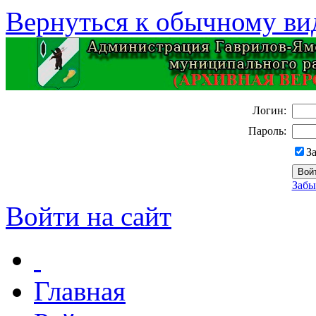
Вернуться к обычному ви
Логин:
Пароль:
З
Забы
Войти на сайт
Главная