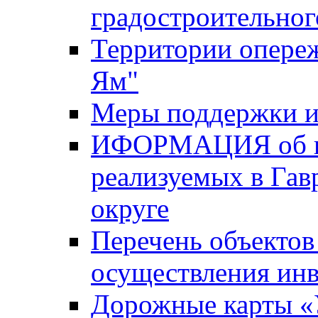
градостроительног
Территории опере
Ям"
Меры поддержки и
ИФОРМАЦИЯ об ин
реализуемых в Га
округе
Перечень объектов
осуществления ин
Дорожные карты «