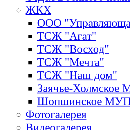
ЖКХ
ООО "Управляюща
ТСЖ "Агат"
ТСЖ "Восход"
ТСЖ "Мечта"
ТСЖ "Наш дом"
Заячье-Холмское
Шопшинское МУ
Фотогалерея
Видеогалерея