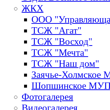
ЖКХ
ООО "Управляюща
ТСЖ "Агат"
ТСЖ "Восход"
ТСЖ "Мечта"
ТСЖ "Наш дом"
Заячье-Холмское
Шопшинское МУ
Фотогалерея
Видеогалерея