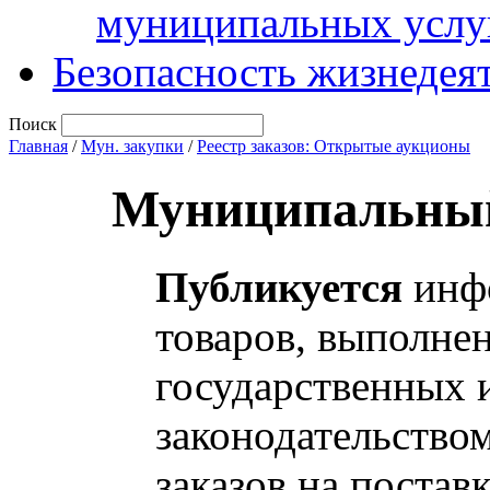
муниципальных услу
Безопасность жизнедея
Поиск
Главная
/
Мун. закупки
/
Реестр заказов: Открытые аукционы
Муниципальный
Публикуется
инфо
товаров, выполнен
государственных 
законодательство
заказов на постав