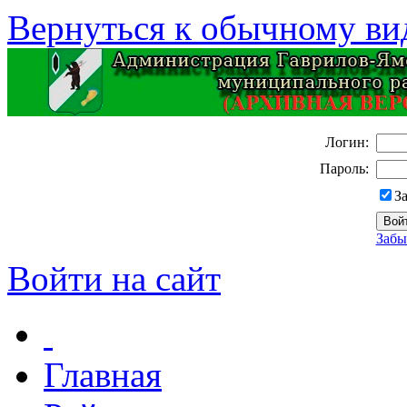
Вернуться к обычному ви
Логин:
Пароль:
З
Забы
Войти на сайт
Главная