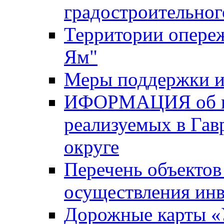
градостроительног
Территории опере
Ям"
Меры поддержки и
ИФОРМАЦИЯ об ин
реализуемых в Га
округе
Перечень объектов
осуществления ин
Дорожные карты «