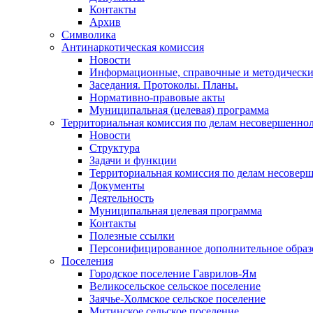
Контакты
Архив
Символика
Антинаркотическая комиссия
Новости
Информационные, справочные и методически
Заседания. Протоколы. Планы.
Нормативно-правовые акты
Муниципальная (целевая) программа
Территориальная комиссия по делам несовершеннол
Новости
Структура
Задачи и функции
Территориальная комиссия по делам несовер
Документы
Деятельность
Муниципальная целевая программа
Контакты
Полезные ссылки
Персонифицированное дополнительное образ
Поселения
Городское поселение Гаврилов-Ям
Великосельское сельское поселение
Заячье-Холмское сельское поселение
Митинское сельское поселение