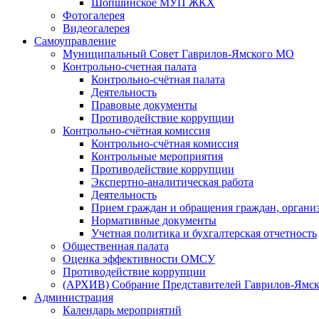
Шопшинское МУП ЖКХ
Фотогалерея
Видеогалерея
Самоуправление
Муниципальный Совет Гаврилов-Ямского МО
Контрольно-счетная палата
Контрольно-счётная палата
Деятельность
Правовые документы
Противодействие коррупции
Контрольно-счётная комиссия
Контрольно-счётная комиссия
Контрольные мероприятия
Противодействие коррупции
Экспертно-аналитическая работа
Деятельность
Прием граждан и обращения граждан, органи
Нормативные документы
Учетная политика и бухгалтерская отчетность
Общественная палата
Оценка эффективности ОМСУ
Противодействие коррупции
(АРХИВ) Собрание Представителей Гаврилов-Ямск
Администрация
Календарь мероприятий