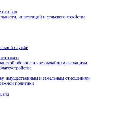
 их прав
льности, инвестиций и сельского хозяйства
альной службе
го заказа
данской обороне и чрезвычайным ситуациям
благоустройства
ству, имущественным и земельным отношениям
одежной политики
труда