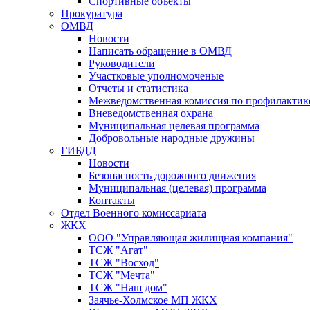
Спортивные объекты
Прокуратура
ОМВД
Новости
Написать обращение в ОМВД
Руководители
Участковые уполномоченые
Отчеты и статистика
Межведомственная комиссия по профилактик
Вневедомственная охрана
Муниципальная целевая программа
Добровольные народные дружины
ГИБДД
Новости
Безопасность дорожного движения
Муниципальная (целевая) программа
Контакты
Отдел Военного комиссариата
ЖКХ
ООО "Управляющая жилищная компания"
ТСЖ "Агат"
ТСЖ "Восход"
ТСЖ "Мечта"
ТСЖ "Наш дом"
Заячье-Холмское МП ЖКХ