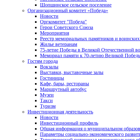
Шопшинское сельское поселение
Организационный комитет «Победа»
Новости
Оргкомитет "Победа"
Герои Советского Союза
Мероприятия
Реестр мемориальных памятников и воинских
Жилье ветеранам
75-летие Победы в Великой Отечественной в
Мемориал памяти к 70-летию Великой Побед
Гостям города
Вокзалы
Выставки, выставочные залы
Гостиницы
Кафе, бары, рестораны
Маршрутный автобус
Музеи
Такси
Туризм
Инвестиционная деятельность
Новости
Инвестиционный профиль
Общая информация о муниципальном образова
Параметры социально-экономического развит
Туристический потенциал муниципального о