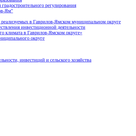
 градостроительного регулирования
ов-Ям"
еализуемых в Гаврилов-Ямском муниципальном округе
ествления инвестиционной деятельности
о климата в Гаврилов-Ямском округе»
ниципального округе
льности, инвестиций и сельского хозяйства