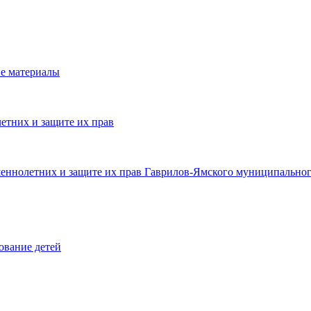
е материалы
етних и защите их прав
шеннолетних и защите их прав Гаврилов-Ямского муниципальног
ование детей