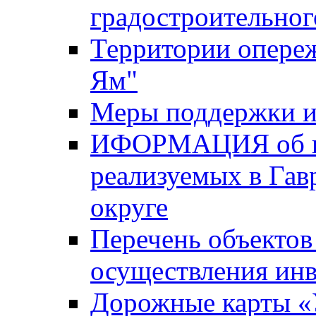
градостроительног
Территории опере
Ям"
Меры поддержки и
ИФОРМАЦИЯ об ин
реализуемых в Га
округе
Перечень объектов
осуществления ин
Дорожные карты «