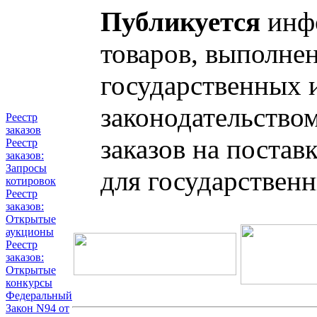
Публикуется
инфо
товаров, выполнен
государственных 
законодательство
Реестр
заказов
заказов на постав
Реестр
заказов:
Запросы
для государствен
котировок
Реестр
заказов:
Открытые
аукционы
Реестр
заказов:
Открытые
конкурсы
Федеральный
Закон N94 от