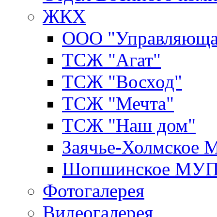
ЖКХ
ООО "Управляюща
ТСЖ "Агат"
ТСЖ "Восход"
ТСЖ "Мечта"
ТСЖ "Наш дом"
Заячье-Холмское
Шопшинское МУ
Фотогалерея
Видеогалерея