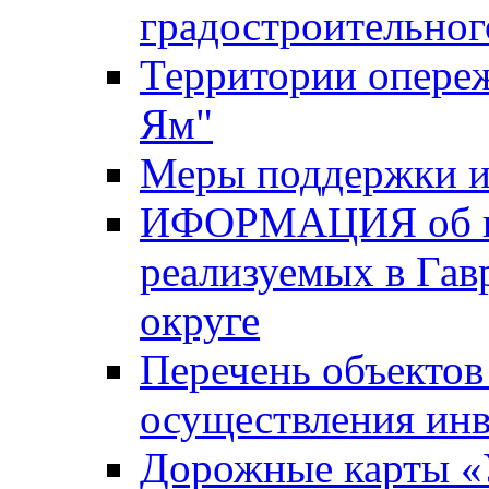
градостроительног
Территории опере
Ям"
Меры поддержки и
ИФОРМАЦИЯ об ин
реализуемых в Га
округе
Перечень объектов
осуществления ин
Дорожные карты «