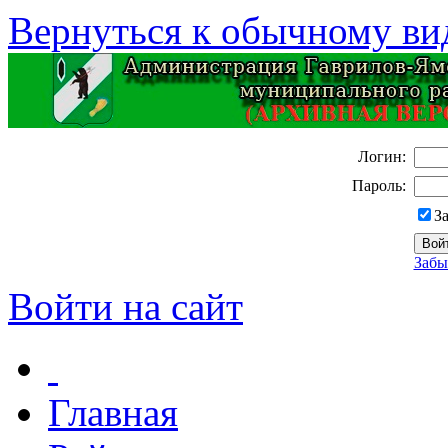
Вернуться к обычному ви
Логин:
Пароль:
З
Забы
Войти на сайт
Главная