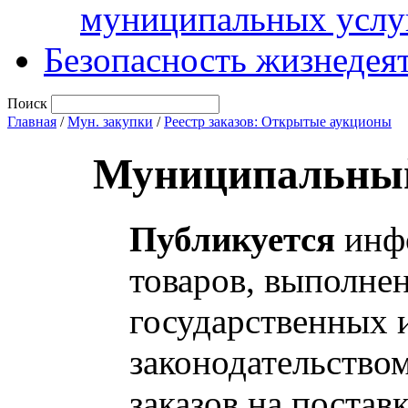
муниципальных услу
Безопасность жизнедея
Поиск
Главная
/
Мун. закупки
/
Реестр заказов: Открытые аукционы
Муниципальный
Публикуется
инфо
товаров, выполнен
государственных 
законодательство
заказов на постав