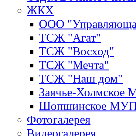
ЖКХ
ООО "Управляюща
ТСЖ "Агат"
ТСЖ "Восход"
ТСЖ "Мечта"
ТСЖ "Наш дом"
Заячье-Холмское
Шопшинское МУ
Фотогалерея
Видеогалерея