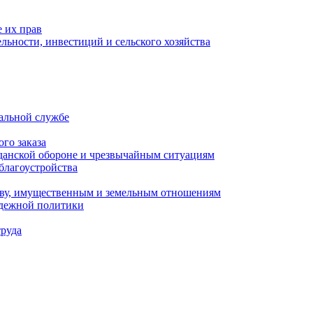
 их прав
льности, инвестиций и сельского хозяйства
альной службе
го заказа
данской обороне и чрезвычайным ситуациям
благоустройства
ству, имущественным и земельным отношениям
одежной политики
труда