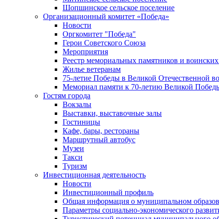
Шопшинское сельское поселение
Организационный комитет «Победа»
Новости
Оргкомитет "Победа"
Герои Советского Союза
Мероприятия
Реестр мемориальных памятников и воинских
Жилье ветеранам
75-летие Победы в Великой Отечественной в
Мемориал памяти к 70-летию Великой Побед
Гостям города
Вокзалы
Выставки, выставочные залы
Гостиницы
Кафе, бары, рестораны
Маршрутный автобус
Музеи
Такси
Туризм
Инвестиционная деятельность
Новости
Инвестиционный профиль
Общая информация о муниципальном образова
Параметры социально-экономического развит
Туристический потенциал муниципального о