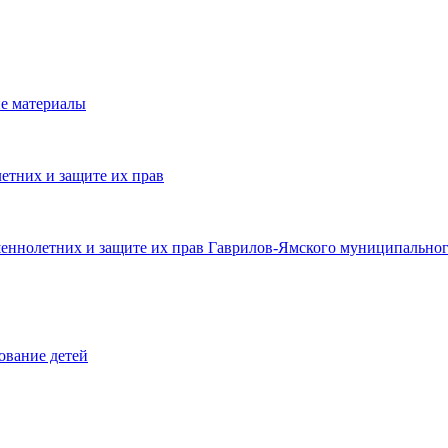
е материалы
етних и защите их прав
шеннолетних и защите их прав Гаврилов-Ямского муниципальног
ование детей