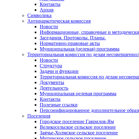
Контакты
Архив
Символика
Антинаркотическая комиссия
Новости
Информационные, справочные и методически
Заседания. Протоколы. Планы.
Нормативно-правовые акты
Муниципальная (целевая) программа
Территориальная комиссия по делам несовершеннол
Новости
Структура
Задачи и функции
Территориальная комиссия по делам несовер
Документы
Деятельность
Муниципальная целевая программа
Контакты
Полезные ссылки
Персонифицированное дополнительное образ
Поселения
Городское поселение Гаврилов-Ям
Великосельское сельское поселение
Заячье-Холмское сельское поселение
Митинское сельское поселение