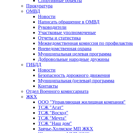
Спортивные объекты
Прокуратура
ОМВД
Новости
Написать обращение в ОМВД
Руководители
Участковые уполномоченые
Отчеты и статистика
Межведомственная комиссия по профилактик
Вневедомственная охрана
Муниципальная целевая программа
Добровольные народные дружины
ГИБДД
Новости
Безопасность дорожного движения
Муниципальная (целевая) программа
Контакты
Отдел Военного комиссариата
ЖКХ
ООО "Управляющая жилищная компания"
ТСЖ "Агат"
ТСЖ "Восход"
ТСЖ "Мечта"
ТСЖ "Наш дом"
Заячье-Холмское МП ЖКХ