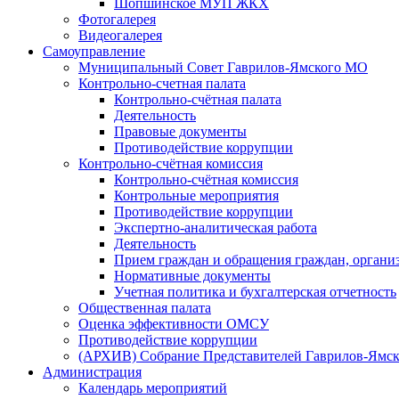
Шопшинское МУП ЖКХ
Фотогалерея
Видеогалерея
Самоуправление
Муниципальный Совет Гаврилов-Ямского МО
Контрольно-счетная палата
Контрольно-счётная палата
Деятельность
Правовые документы
Противодействие коррупции
Контрольно-счётная комиссия
Контрольно-счётная комиссия
Контрольные мероприятия
Противодействие коррупции
Экспертно-аналитическая работа
Деятельность
Прием граждан и обращения граждан, органи
Нормативные документы
Учетная политика и бухгалтерская отчетность
Общественная палата
Оценка эффективности ОМСУ
Противодействие коррупции
(АРХИВ) Собрание Представителей Гаврилов-Ямск
Администрация
Календарь мероприятий