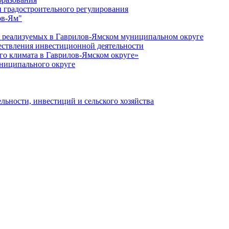
 градостроительного регулирования
ов-Ям"
еализуемых в Гаврилов-Ямском муниципальном округе
ествления инвестиционной деятельности
о климата в Гаврилов-Ямском округе»
ниципального округе
льности, инвестиций и сельского хозяйства